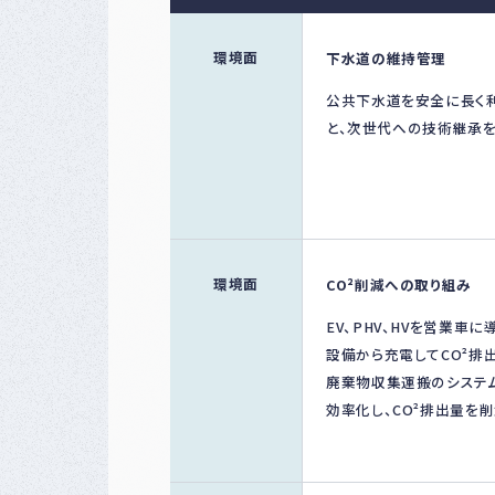
環境面
下水道の維持管理
公共下水道を安全に長く
と、次世代への技術継承を
環境面
CO²削減への取り組み
EV、PHV、HVを営業車
設備から充電してCO²排
廃棄物収集運搬のシステ
効率化し、CO²排出量を