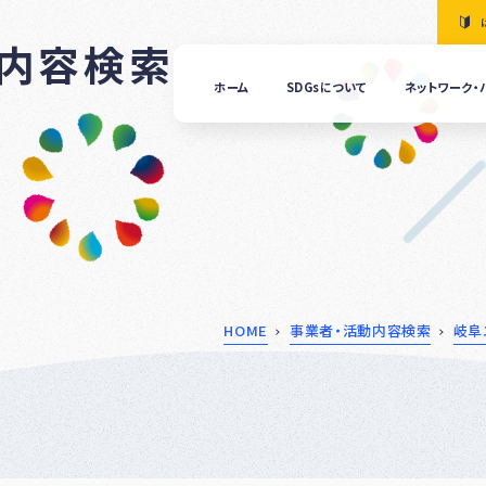
動内容検索
ホーム
SDGsについて
ネットワーク・
「清
の国
ぎふ
ＳＤ
ｓ推
進ネ
ット
ーク
につ
HOME
事業者・活動内容検索
岐阜
いて
ぎふ
ＳＤ
ｓ推
進パ
ート