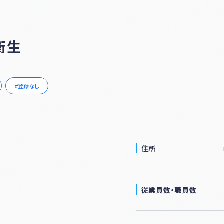
ナー
登録
制度
につ
衛生
いて
登録なし
住所
従業員数・
職員数