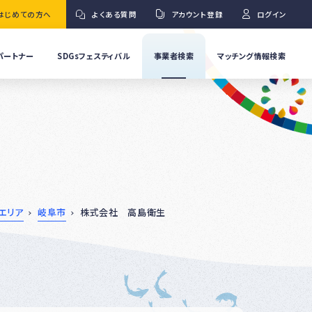
はじめての方へ
よくある質問
アカウント登録
ログイン
パートナー
SDGsフェスティバル
事業者検索
マッチング情報検索
流
事
業
」
者
Ｇ
の
取
り
ワ
組
み
紹
エリア
岐阜市
株式会社 高島衛生
介
事
Ｇ
業
者
の
イ