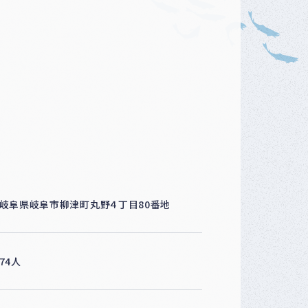
ベ
ン
ト
・
募
集
案
内
な
ど
岐阜県岐阜市柳津町丸野４丁目80番地
74人