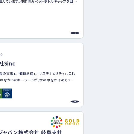
組んでいます。使用済みペットボトルキャップを回収
かごなど身近な製品へとリサイクルすることで、ご
資源の有効活用を進めています。また、その取り組
ワクチン寄付にもつながっています。さらに、出前
て子どもたちにリサイクルやSDGsについて伝え、
識を育む活動も行っています。今後も地域と連携
持続可能な社会の実現に貢献していきます。
09
Sinc
会の実現」、「価値創造」、「サステナビリティ」。これ
はなかったキーワードが、世の中をかけめぐってい
地域に求められることが、急速に変化してます。
「変化の時代」に、私たちSincは、お客さまの長期
った“夢のあるサステナブルな社会の実現”を、
える（Think）存在」でありたいと考えています。
ンサルティングとクリエイティブ、デジタルソリュー
アに、多くのパートナーとの様々なオープンイノベ
1
体現化することで、価値あるストーリーを創造して
ジャパン株式会社 岐阜支社