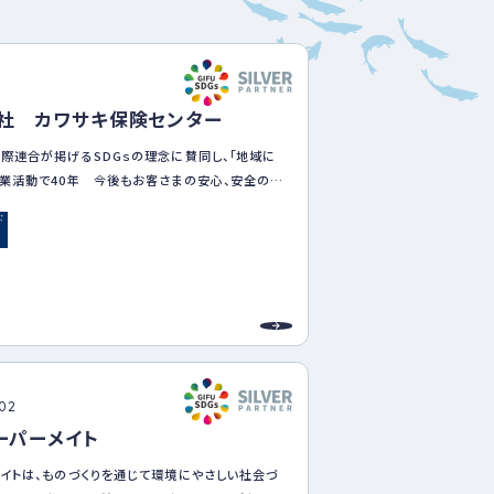
ベ
ン
ト
・
8
募
社 カワサキ保険センター
集
案
際連合が掲げるSDGｓの理念に賛同し、「地域に
内
な
業活動で40年 今後もお客さまの安心、安全のた
ど
頭に社会課題・地域課題解決への支援を通じて持
会づくりに貢献します。
安心・安全に暮らせる地域・社会づくり ★テレマ
商品の普及と拡大★事業継続力強化計画の策定支
Kや業務災害補償保険、水災・地震補償付き火災保
推進
な地球環境を次世代につなぐ ★事業活動にお
の排出抑制、ペーパレス化の推進、web証券・約款
.02
小企業のカーボンニュートラル推進
スーパーメイト
る組織づくり ★働き方改革やワークライフバラ
進★中小企業における健康経営の啓発★人財育成
イトは、ものづくりを通じて環境にやさしい社会づ