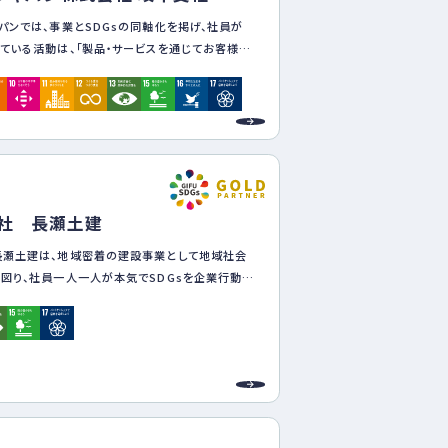
パンでは、事業とSDGsの同軸化を掲げ、社員が
ている活動は、「製品・サービスを通じてお客様と
Gsへの貢献」と「自社＋パートナーと取り組む
の貢献」と捉えています。この2つのアプローチによ
果を測る指標として、業績目標である財務目標と
献度を表すサステナビリティ目標があり、両者を
して設定しています。
1
り組みを通じて、お客様とともに、経済・社会・地球
社 長瀬土建
ンスの保たれた持続可能な社会に貢献し、“はた
の実現を目指します。
長瀬土建は、地域密着の建設事業として地域社会
図り、社員一人一人が本気でSDGsを企業行動に
カーボンニュートラル・サーキュラーエコミー・ネイチ
ィブ』を積極的に推進し、お客様や地域から信頼さ
可能な地域社会の創造に貢献できるように尽力す