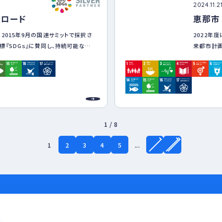
2024.11.2
ンロード
恵那市
2015年9月の国連サミットで採択さ
2022年
『SDGｓ』に賛同し、持続可能な社
来都市計画
的に取り組んでいきます。
交流・定住
の推進に取
あわせて、
活かした
的景観の保
恵那の豊か
1 / 8
1
2
3
4
5
...