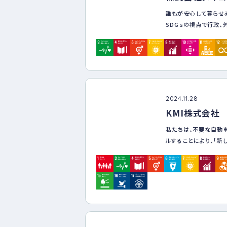
報は、本人の同意なし
誰もが安心して暮らせ
⑥相談窓口の設置 LG
SDGｓの視点で行政、
る相談窓口を設置し、
社会貢献活動や環境負
⑦モニタリングと改善
ております。
要に応じて改善策を実
2024.11.28
KMI株式会社
私たちは、不要な自動
ルすることにより、「新
ぐことで、廃棄物とい
します。