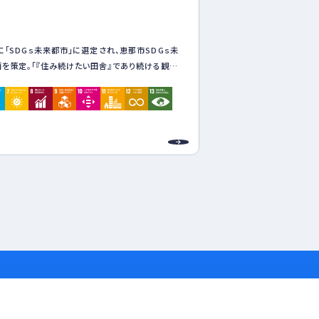
1
度に「SDGｓ未来都市」に選定され、恵那市SDGｓ未
を策定。「『住み続けたい田舎』であり続ける観光・
・安住・共生の恵那ライフ」を実現するため、SDGs
り組む。
「食」を切り口としたＳＤＧｓを推進し、地場産品を
域内循環型経済の確立、資源循環型の産業や文化
全など、経済・環境・社会の三側面の調和による
なくらしの継承に取り組む。