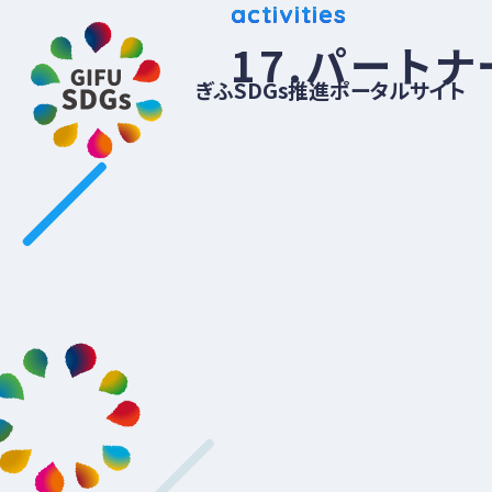
activities
17.パート
ぎふSDGs推進ポータルサイト