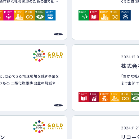
の強化
続可能な社会実現のための取り組み
くりに取り
き、職員及び家族の心身の健康保持・増
し、買い物
環境の形成を目的として、健康管理に
みの削減と
。
みの一部は
る健康経営推進チームを組織し、総務
授業を通し
支所長（飛騨支所）を健康経営推進担当
環境への意
しながら、
身の健康保持増進に自律的に取り組
支援する。また、法令遵守を基本とし、
系的かつ包括的に健康管理を実施す
2024.12.
株式会社
に、安心できる地球環境を残す事業を
「豊かな社
針］
のもと、二酸化炭素排出量の削減や、
まで主流で
尊重し、すべての職員が安心して働け
及び循環を実現することでSDGs達成
る。企業や
このような
向や性自認を理由とする差別やハラ
的視点にた
ん。
「ともに考
Q+の職員に対して、採用、昇進、給与
そして、コ
等な対応を行います。
ションをコ
対象にLGBTQ+に関する研修を実
2024.11.2
ーションを
進します。
ン
リコー
いきます。
 職員の性的指向や性自認に関する情