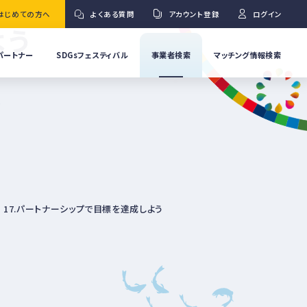
はじめての方へ
よくある質問
アカウント登録
ログイン
よう
パートナー
SDGsフェスティバル
事業者検索
マッチング情報検索
流
事
業
」
者
Ｇ
の
取
り
ワ
組
み
紹
17.パートナーシップで目標を達成しよう
介
事
Ｇ
業
者
の
イ