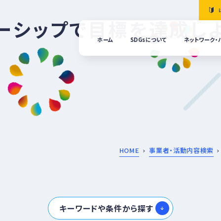
ナーシップで目標を達成し
ホーム
SDGsについて
ネットワーク・
「清
の国
ぎふ
ＳＤ
ｓ推
進ネ
ット
ーク
につ
HOME
事業者・活動内容検索
いて
ぎふ
ＳＤ
ｓ推
キーワードや条件から探す
進パ
ート