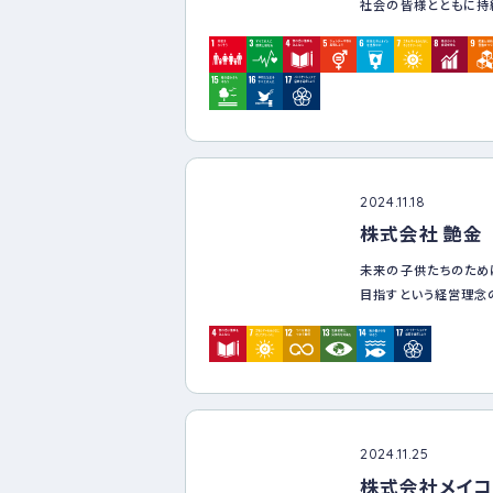
社会の皆様とともに持
①「健康宣言」に基づ
を行って参ります
進と健康で快適な職場
ついての方針を定める
②理事長を責任者とす
課長（本所）及び飛騨
者とする。
③職員一人ひとりが心
めるよう、健康づくりを
予防医学の見地から体
2024.11.18
る。
株式会社 艶金
未来の子供たちのため
［LGBTQ+に関する方
目指すという経営理念
①基本方針 多様性を
資源のアップサイクル
る環境を目指します。
を目指しています。
②差別の禁止 性的指
スメントを一切認めませ
③平等な待遇 LGBT
などの機会において平
④教育と啓発 全職員を
2024.11.25
施し、理解と配慮を促
株式会社メイコ
⑤プライバシーの保護