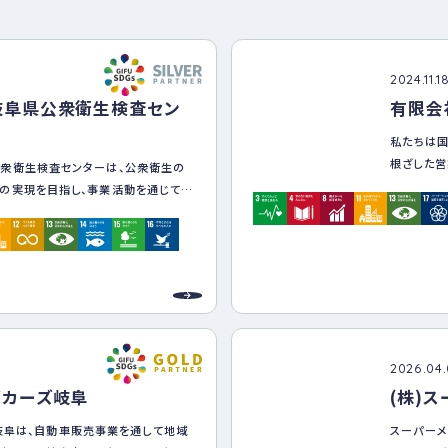
ナー
登録
制度
につ
2024.11.1
いて
岐阜県公衆衛生検査セン
有限会
私たちは国
根ざした営
衆衛生検査センターは、公衆衛生の
めに」を念
の実現を目指し、事業活動を通じて
続可能な社
発目標）の達成に貢献します。特に、健
きがいと経済成長（目標8）、気候変動対
①誰もが
題とし、地域社会と共生する企業として
ティクス
援★401
険の販売
②健やか
える職員と家族の心身の健康を重要
けるCO2
え、健康維持・推進活動に対する積極
2026.04
推進★中
康づくりの推進によって、職員がいき
ダカーズ岐阜
(株)
③活力あ
康な社会生活ができ、また地域社会に
ンスの推
s 岐阜は、自動車販売事業を通して地域
スーパーメ
ます。