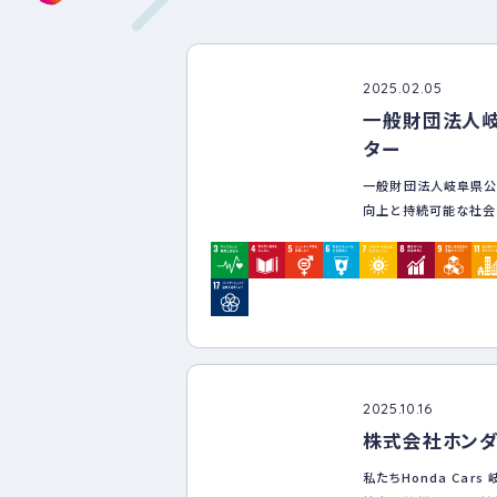
2025.02.05
一般財団法人
ター
一般財団法人岐阜県公
向上と持続可能な社会
SDGs（持続可能な開
康と福祉（目標3）、働
策（目標13）を重点課
の責任を果たします。
［健康宣言］
当センターの成長を支
な経営資源の一つと捉
2025.10.16
的な支援と組織的な健
株式会社ホン
いきと豊かで快適・健
私たちHonda Car
貢献する組織を目指し