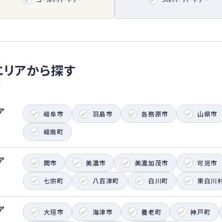
エリアから探す
ア
岐阜市
羽島市
各務原市
山県市
岐南町
ア
関市
美濃市
美濃加茂市
可児市
七宗町
八百津町
白川町
東白川
ア
大垣市
海津市
養老町
神戸町