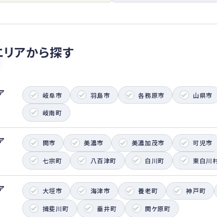
さま・地域
な価値観を
りに取組ん
人的資本経
きがい、働
エリアから探す
振興では共
現に向けて
ツを通じた
ア
岐阜市
羽島市
各務原市
山県市
社員一人ひ
お客さま、
岐南町
ダーの皆さ
ナビリティ
ア
みを推進し
関市
美濃市
美濃加茂市
可児市
七宗町
八百津町
白川町
東白川
ア
大垣市
海津市
養老町
神戸町
揖斐川町
垂井町
関ケ原町