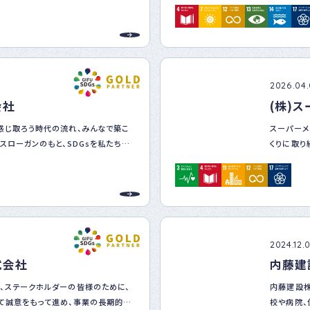
を目指して
2026.04
会社
(株)
感じ取ろう時代の流れ、みんなで築こ
スーパーメ
スローガンのもと、SDGsを私たちの
くりに取り
続可能な社会の実現に貢献します。
し、買い物
みの削減と
みの一部は
授業を通し
環境への意
しながら、
2024.12.
式会社
内藤建
、ステークホルダーの皆様のために、
内藤建設株
て誠意をもって進め、事業の長期的発
校や病院