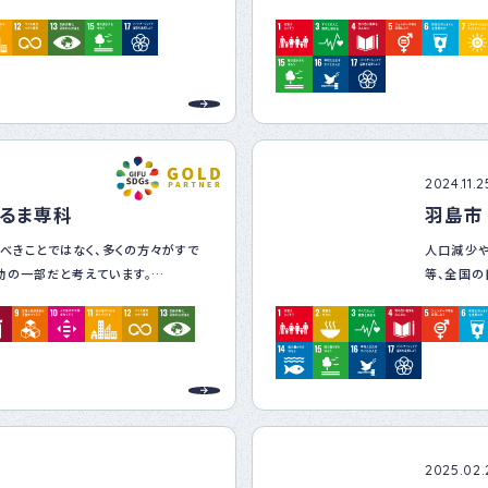
施工、アフ
私たちが役
なイメージ
の共生を重視し、地域の清掃活動やボ
域の建設ド
的に参加します。
会社の持続
め、地域に根付いた企業としての責任
働き方であ
また、古い
ーボンニュ
2024.11.2
るま専科
羽島市
環境を守るため、環境への影響を最小
べきことではなく、多くの方々がすで
人口減少
推進します。
動の一部だと考えています。
等、全国の
クルの推進、環境負荷の低減を図り、持
題への対応
貢献します。
すでに行っていることに気づいてもら
島市を実現
してもらうことです。そうすることで、
のターゲ
ずつ変わっていくと信じています。その
あるSoc
方を取り入れ、従業員一人ひとりが安
を「ツール」として活用し、率先してさま
いきます。
目指します。
す。今後に向けても、「できることから
働きやすい職場環境の整備を行い、従
ーを掲げ、日本、特に岐阜の意識がより
指します。
す。
2025.02.