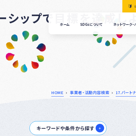
ナーシップで目標を達成し
ホーム
SDGsについて
ネットワーク・
「清
の国
ぎふ
ＳＤ
ｓ推
進ネ
ット
ーク
につ
HOME
事業者・活動内容検索
17.パー
いて
ぎふ
ＳＤ
ｓ推
キーワードや条件から探す
進パ
ート