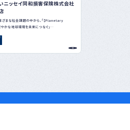
いニッセイ同和損害保険株式会社
店
ざまな社会課題の中から、「【Planetary
h】健やかな地球環境を未来につなぐ」
lience】レジリエントな社会の実現へ貢献する」
l-being】すべての人の幸福と自分らしい生き方を支
つを特に重要な課題と定めて、その課題解決に向け
進めています。
を通じて、社会課題を解決する＞
球環境を未来へつなぐ（Planetary Health）
球環境を未来につなぐでは、相互に関連している
への対応」と「自然資本の持続可能性向上」を軸に
ます。
プの温室効果ガス排出量を2019年度対比で
度に50％削減し、2050年度にはネットゼロとする目
自社の削減取組みを進めています。
ビスの提供では、当社の代表商品であるテレマティ
保険を通じて、安全運転に貢献し、その結果CO2
削減や事故の減少につながるといった地域・社会の
進めています。また、お取引先との対話の中で脱