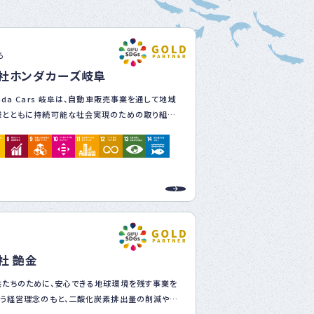
ベ
ン
ト
・
6
募
社ホンダカーズ岐阜
集
案
nda Cars 岐阜は、自動車販売事業を通して地域
内
な
様とともに持続可能な社会実現のための取り組み
ど
ります
8
社 艶金
たちのために、安心できる地球環境を残す事業を
う経営理念のもと、二酸化炭素排出量の削減や、
プサイクル及び循環を実現することでSDGs達成