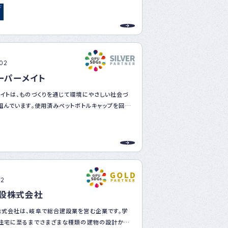
います。
.02
スーパーメイト
イトは、ものづくりを通じて環境にやさしい社会づ
組んでいます。使用済みペットボトルキャップを回収
かごなど身近な製品へとリサイクルすることで、ご
資源の有効活用を進めています。また、その取り組
ワクチン寄付にもつながっています。さらに、出前
て子どもたちにリサイクルやSDGsについて伝え、
識を育む活動も行っています。今後も地域と連携
持続可能な社会の実現に貢献していきます。
02
設株式会社
式会社は、岐阜で総合建設業を営む企業です。学
、住宅に至るまでさまざまな種類の建物の設計から