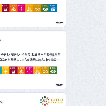
ターフォローまでをワンストップで対応しています。
に立てる持続可能な取り組みとして、医者のよう
で建物の検査やメンテナンスをさせていただく「地
クターを目指す」という取り組みを進めることで、
可能性、社会の持続可能性において、一番適した
り、私たちの使命だと考えています。
建物を再生する「リファイニング建築」を推奨し、カ
ートラルを目指した建築を進めております。
5
や少子化・高齢化への対応、社会資本の老朽化対策
自治体が共通して抱える課題に加え、市の独自課
を図り、人とまちを共に育み、安心して暮らせる羽
していくため、SDGｓに定める17のゴールと169
ット及び情報通信技術等を活用した社会システムで
iety5.0を踏まえ、持続可能なまちづくりを推進して
26