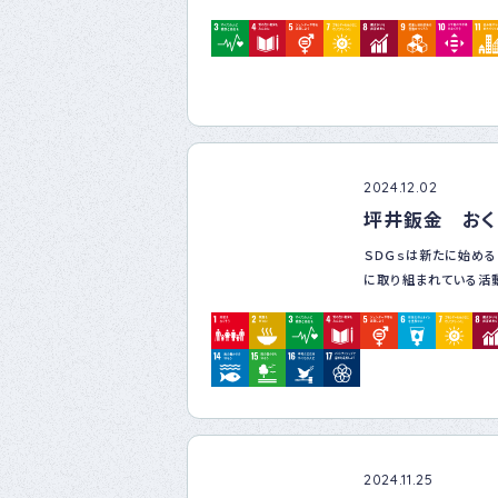
展を目指し続けます。
1. 社会貢献
私たちは、地域社会と
ランティア活動に積極
地域住民との交流を深
を果たします。
2024.12.02
2. 環境保護
坪井鈑金 おく
私たちは、未来の地球
ＳＤＧｓは新たに始める
限に抑えた事業活動を
に取り組まれている活
省エネルギーやリサイ
続可能な社会の実現に
私たちが目指すのは、
い、それを少しだけ意識
3. 労働環境の改善
会社や社会全体が少し
私たちは、多様な働き
ため、当社ではＳＤＧｓ
心して長く働ける環境を
ざまな活動を行っていま
安全衛生管理の徹底、
始めよう」というモット
業員の満足度向上を目
高まることを願っていま
2024.11.25