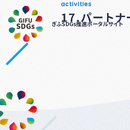
activities
17.パート
ぎふSDGs推進ポータルサイト