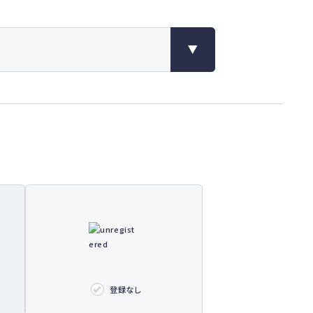
り、災害前後のリスクを地図上で可視化し地域の
にお役立ていただいております。また、近年の気候
響等により、降雹による災害は増加傾向で社会課題
、被害軽減に向けた対策が急務となっておりまし
降雹の事前検知に関する共同研究を株式会社エムテ
2022年より開始し、2023年には共同開発した降雹
クをもとにした実証実験※3により、精微な降雹
とする降雹予測アルゴリズムを構築しました。本機
降雹を事前にお報せすることで、事前避難につな
未然防止に役立てていただきます。
9年6月当社調べ
23年6月28日から9月28日の期間に東京や北関東を
証実験を実施
人の幸福と自分らしい生き方を支える（Well-
の幸福と自分らしい生き方を支えるために、人権
登録なし
より、当社の目指す姿「CSV×DXを通じて、お客