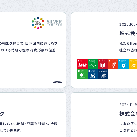
ナー
登録
制度
につ
2025.10.1
いて
株式会
品の輸出を通じて、日本国内におけるフ
私たちHo
における持続可能な消費形態の促進に
社会の皆
を行って参
おいては、信頼できるパートナー企業と
な食品を安定的に供給することで、地
上を図っています。
nment）、社会（Social）、経済
面においてSDGs達成に寄与することを
、継続的な取組を進めています。
2024.11.1
ク
株式会
通して、C0₂削減・廃棄物削減と、持続
未来の子供
していきます。
目指すとい
資源のアッ