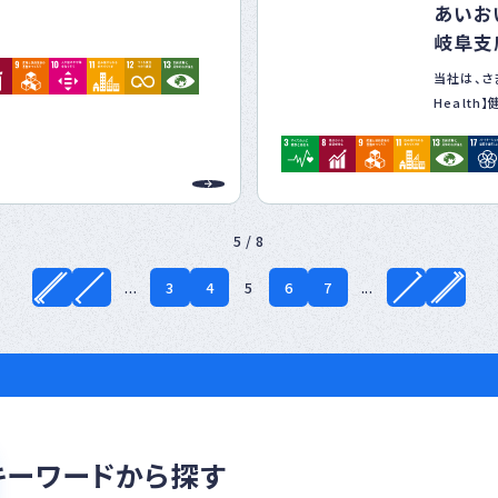
あいお
お互いに刺激し合い、業種の枠を越え
徹底し、公正で透明性のある企業活動
岐阜支
から期待しています。
り、信頼される企業を目指します。
当社は、さま
Healt
「【Resi
ーズに応える高品質なサービスを提供
「【Wel
える」の3
、常に改善を図り、お客様満足度の向
た取組みを
＜事業活動
5 / 8
□健やかな地
健やかな地
...
3
4
5
6
7
...
ェーン全体での持続可能性を重視しま
「気候変動
取組んでい
調達を行い、取引先との協力関係を築
当社グルー
2030年
標を掲げ、
商品・サー
クス自動車
キーワードから探す
排出量の
課題解決を