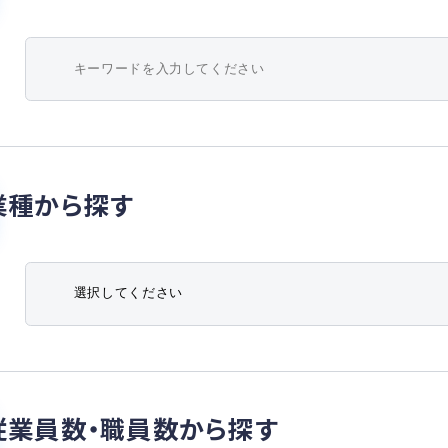
炭素に向け
み、気候変
自然資本の
様性に与
するツール
た。今後、
題解決を進
※1：英国 N
業種から探す
□レジリエン
レジリエン
の強化に
の変化に
ます。当社
方自治体、
解決に向け
例えば、防
よる建物被
従業員数・職員数から探す
タイム被害