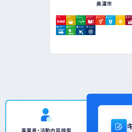
4. コンプライアンス
美濃市
岐阜の企業が連携し、
私たちは、法令遵守を
て成長していくことを心
を行います。
倫理的な行動規範を守
5. お客様満足
私たちは、お客様のニ
します。
お客様の声を大切にし
上に努めます。
6. 持続可能な調達
私たちは、サプライチ
す。
環境や社会に配慮した
きます。
事業者・活動内容検索