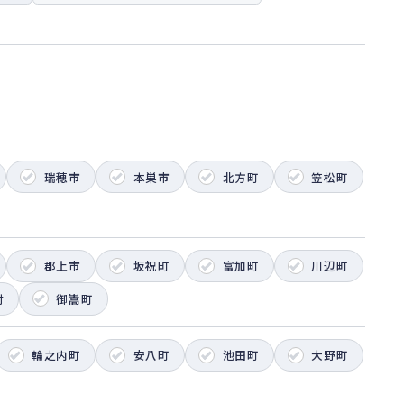
・社会の未来を支え続ける」の実現にむけて、多様
受け入れ、全社員が“チャレンジ”できる環境づく
でいます。人財を最重要の経営資本と位置付け、
営に取組みDE&Iの推進や社員の心身の健康、働
きやすさの向上等を進めています。また、スポーツ
生社会の実現とともに、「地域密着」のさらなる実
スポーツ支援、パラスポーツ支援を実施し、スポー
地域貢献活動や教育支援を展開しています。
瑞穂市
本巣市
北方町
笠松町
とりが地域・社会の課題に自分ゴトとして取組み、
代理店、取引先をはじめとする全てのステークホル
まとともにCSV×DXを加速させ、「社会のサステ
」と「当社の持続的成長」の同時実現を目指し、取組
ています。
郡上市
坂祝町
富加町
川辺町
村
御嵩町
輪之内町
安八町
池田町
大野町