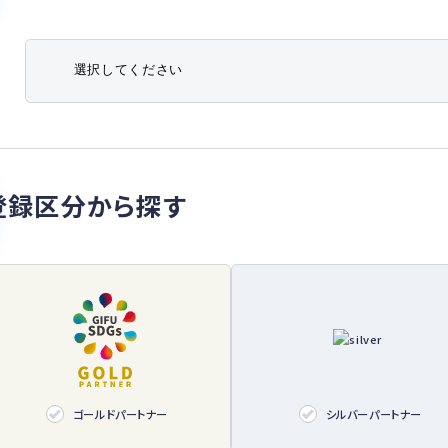
公開してお
防災・減災
変動の影
化しており
た。
そこで、
ィーアイと
予測ロジッ
登録区分から探す
予測を可能
能を通じて
げ、被害の
※2：201
※3：20
中心に実
□すべての
being）
すべての人
ゴールドパートナー
シルバーパートナー
尊重はもと