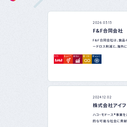
2026.03.13
F&F合同会社
F&F合同会社は、食
ードロス削減と、海外
貢献しています。
特にフィリピン市場に
連携し、日本の高品質
域の健康と食生活の向
当社では、環境（Enviro
（Economy）の3側
経営方針の中心に掲げ
2024.12.02
株式会社アイフ
ハコ・モドース®事業を
的な可能な社会に貢献