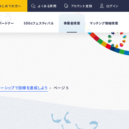
はじめての方へ
よくある質問
アカウント登録
ログイン
よう
パートナー
SDGsフェスティバル
事業者検索
マッチング情報検索
流
事
業
」
者
Ｇ
の
取
り
ワ
組
み
紹
トナーシップで目標を達成しよう
ページ 5
介
事
Ｇ
業
者
の
イ