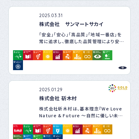
い、そこから生じる多様なリスクをいち早く
見つけ、リスクの発現を防ぎ、リスクの影響
を小さくする。
2025.03.31
そして、リスクが現実となったときの経済的
株式会社 サンマートサカイ
負担を小さくするための商品・サービスを
「安全」「安心」「高品質」「地域一番店」を
通じて、お客さまが安心して生活や事業活
常に追求し、徹底した品質管理により安
動を行うことのできる環境づくりをサポー
全・安心な商品を提供するとともに
トする。これが私たちの価値創造ストーリ
お客様との対話を大切にし、地域の皆様の
ーです。
生活に貢献して参ります。
2025.01.29
株式会社 斫木村
株式会社斫木村は、基本理念『We Love
Nature & Future ～自然に優しい未来
を築きたい～』のもと、
建設業及び産業廃棄物収集運搬業、処分
業が自然環境に及ぼす影響・負荷を認識