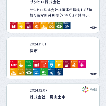
サシヒロ株式会社
目し、たまご由来の廃棄物削減実施や、だ
し巻き玉子の焼き方教室の開催で地域の
サシヒロ株式会社は国連が提唱する「持
方との交流を深めます。
続可能な開発目標（SDGs）」に賛同し、持
続可能な社会の実現に向け「人権・働きが
い」「環境」「製品・サービス」「地域貢献・社
会貢献」4つの観点から独自に取り組んで
います。
2024.11.01
関市
2024.12.09
株式会社 揚山土木