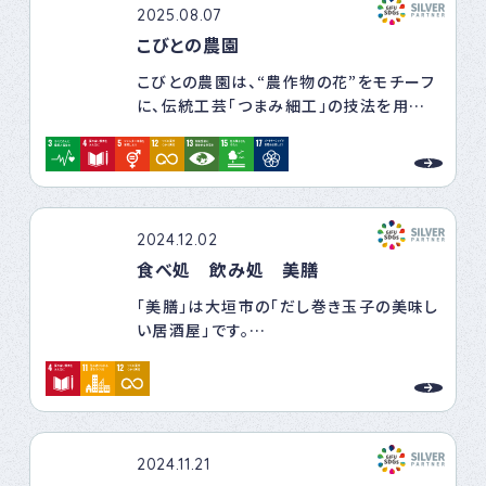
2025.08.07
こびとの農園
こびとの農園は、“農作物の花”をモチーフ
に、伝統工芸「つまみ細工」の技法を用いた
作品を制作・販売しています。「これって、何
の花だろう？」という小さな問いかけは、ふ
だん何気なく食べている野菜や果物を、い
きいきとした存在として捉え直すきっかけ
です。。つまみ細工のワークショップと一緒
2024.12.02
に食育の講座も実施し、農作物の知識や関
食べ処 飲み処 美膳
心を育むことで、健康的な食生活を支援し
ます。私たちは、こうした気づきが農の営み
「美膳」は大垣市の「だし巻き玉子の美味し
に対する関心へとつながっていくことを願
い居酒屋」です。
い、農と人との距離を近づける活動を続け
店舗では、お様リクエストや店主が考案す
ます。
る創作だし巻きは定番具材の他に麺類、ご
はん、スイーツ系と多種多様。食べ方のア
レンジも面白く、常に新作が増え続けてい
る店です。
2024.11.21
そのメイン商材である「だし巻き玉子」に注