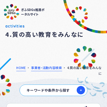
ぎふSDGs推進ポ
ータルサイト
activities
4.質の高い教育をみんなに
HOME
事業者・活動内容検索
4.質の高い教育をみんな
に
キーワードや条件から探す