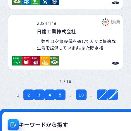
し、
それらの低減と環境保全につながる環境
経営システムの構築・運用・維持に取り組
み、
2024.11.18
循環型社会の構築に貢献します。
日建工業株式会社
弊社は空調設備を通して人々に快適な
生活を提供しています。また貯水槽
の清掃等により安心・安全な水も提供して
います。そのための技術・技能・
知識の向上を目的に社員教育の充実を図
っています。
また、災害時には俊敏に人々の生活維持
1 / 10
を図るためBCPを作成し緊急時に
備えています。このような活動等は弊社単
1
2
3
4
5
...
10
...
独では不可能な側面もあり協力
業者とコミュニケーションを図りパートナ
ーシップを築いています。
キーワードから探す