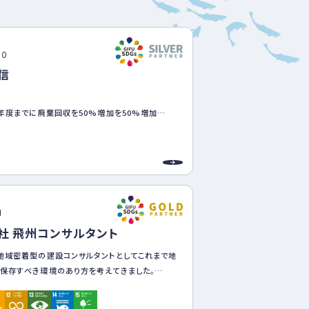
ベ
ン
ト
・
10
募
信
集
案
内
な
7年度までに廃棄回収を50%増加を50%増加
ど
和7年度 岐阜市敷島町周辺の公園及び道路の清
引き続き参加
和7年度 全社員 国家資格・有給全社員１００％・
の導入。
1
社 飛州コンサルタント
地域密着型の建設コンサルタントとしてこれまで地
保存すべき環境のあり方を考えてきました。
理念は、一人ひとりが自らの行動に誇りを持ち社
じた満足度向上を第一としており、やりがい、納