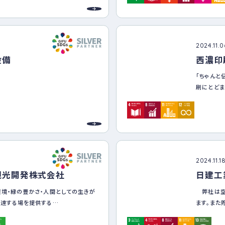
FORESTは「子どもを支える保護者さんの
得、働きや
トーとし、常にお客様を第一に考え社
ＳＤＧｓは
営理念として掲げています。
せん。
、国連が提唱する「持続可能な開発目
環境問題を
2024.11.
に貢献し、全てのステークホルダーと持続
開発」「③
設備
西濃印
とで、持続可能な社会の実現に努めて
課題です。
国連がＧＯ
「ちゃんと
はの様々な
刷にとど
決、発展に
2024.11.1
観光開発株式会社
日建工
環境・緑の豊かさ・人間としての生きが
弊社は空
伝達する場を提供する
ます。また
し地域の活性化や関係人口の創出をめ
の清掃等に
技術・技能