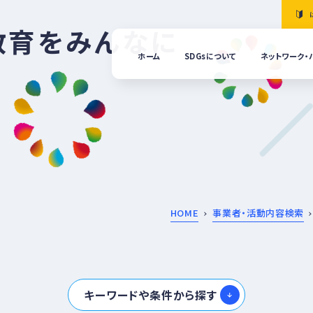
教育をみんなに
ホーム
SDGsについて
ネットワーク・
「清
の国
ぎふ
ＳＤ
ｓ推
進ネ
ット
ーク
につ
HOME
事業者・活動内容検索
いて
ぎふ
ＳＤ
ｓ推
キーワードや条件から探す
進パ
ート