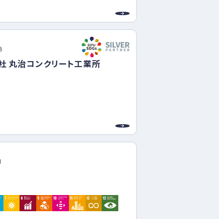
上を目的に社員教育の充実を図っています。
害時には俊敏に人々の生活維持を図るためBCPを
急時に
す。このような活動等は弊社単独では不可能な側
8
協力
社 丸治コンクリート工業所
ュニケーションを図りパートナーシップを築いてい
1