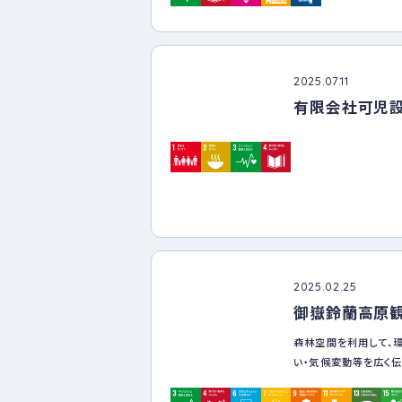
GIFU SPORTS 
困りごとを解決をモッ
会に貢献します。」を経
この経営理念に基づき
2025.07.11
標（SDGs）」の達成
有限会社可児
的な未来を創造するこ
まいります。
2025.02.25
御嶽鈴蘭高原
森林空間を利用して、
い・気候変動等を広く
また、森づくりをとお
ざす