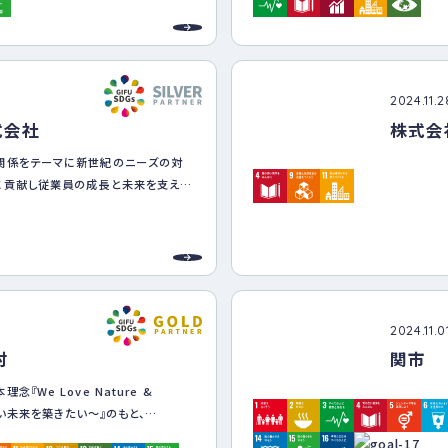
知識の向
また、災
作成し緊
備えていま
2024.11.2
面もあり
式会社
株式会
業者とコミ
ます。
関係をテーマに新世紀のニーズの対
に貢献し従業員の成長と未来を支え幸
目指します。
活動を通じて地域の皆様に愛されなが
業を目指します。
の家族の夢と幸せを実現できる企業を
2024.11.0
村
関市
長と未来を支え、共に成長し社会に貢
『We Love Nature &
す。
しい未来を築きたい～』のもと、
収集運搬業、処分業が自然環境に及