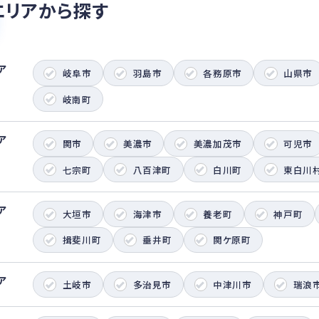
エリアから探す
ア
岐阜市
羽島市
各務原市
山県市
岐南町
ア
関市
美濃市
美濃加茂市
可児市
七宗町
八百津町
白川町
東白川
ア
大垣市
海津市
養老町
神戸町
揖斐川町
垂井町
関ケ原町
ア
土岐市
多治見市
中津川市
瑞浪