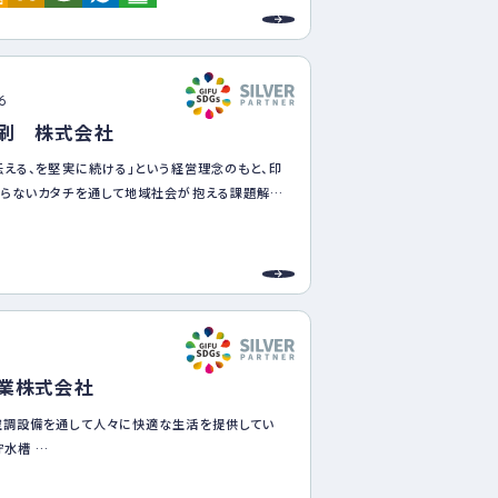
すさが実感できる社風を創り出しています。
、決して国境を跨ぐ取り組みのみが対象ではありま
巡る「①自然災害の甚大化」「②持続可能な技術
06
資源エネルギー問題」は、私たちの事業に密着した
刷 株式会社
ＡＬとした２０３０年までに、地域密着型企業ならで
伝える、を堅実に続ける」という経営理念のもと、印
アクションプランを策定、実施します。
まらないカタチを通して地域社会が抱える課題解
貢献していきます。
8
業株式会社
調設備を通して人々に快適な生活を提供してい
貯水槽
より安心・安全な水も提供しています。そのための
・