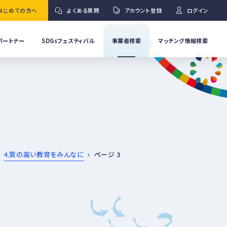
はじめての方へ
よくある質問
アカウント登録
ログイン
パートナー
SDGsフェスティバル
事業者検索
マッチング情報検索
流
事
業
」
者
Ｇ
の
取
り
ワ
組
み
紹
4.質の高い教育をみんなに
ページ 3
介
事
Ｇ
業
者
の
イ