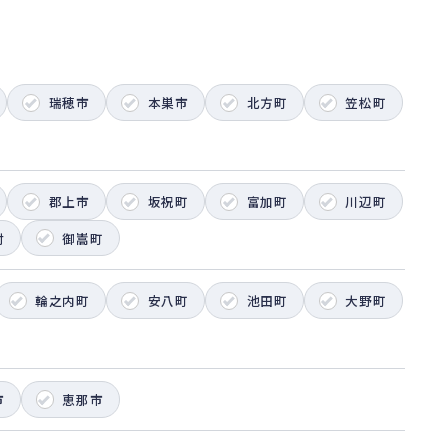
瑞穂市
本巣市
北方町
笠松町
郡上市
坂祝町
富加町
川辺町
村
御嵩町
輪之内町
安八町
池田町
大野町
市
恵那市