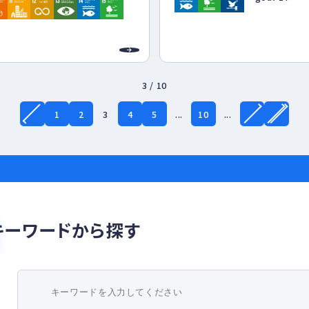
、
全につながる環境経営システムの構
み、
献します。
3 / 10
1
2
3
4
5
...
10
...
キーワードから探す