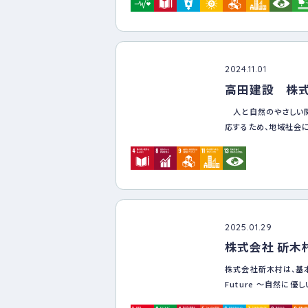
2024.11.01
高田建設 株
人と自然のやさしい
応するため、地域社会
せを実現できる企業を
【環境】 地域の保全
ら、郷土に寄与できる企
【社会】 従業員とそ
2025.01.29
目指します。
株式会社 斫木
【経済】 従業員の成
株式会社斫木村は、基本理念
献できる企業を目指しま
Future ～自然に優
建設業及び産業廃棄物