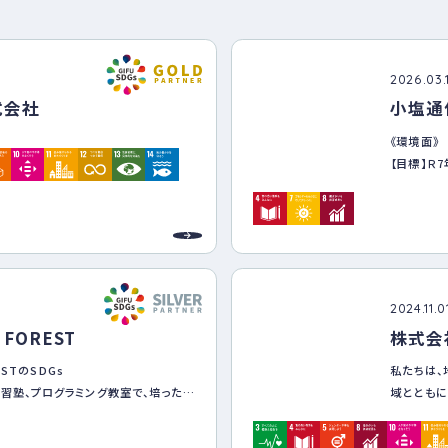
ナー
登録
制度
につ
2026.03.
いて
式会社
小塩通
《環境面》
【目標】Ｒ
《社会面》
【目標】令
掃活動の
《経済面》
【目標】令
週休3日制
2024.11.0
 FOREST
株式会
ESTのSDGs
私たちは、
習塾、プログラミング教室で、培ったノ
域とともに
会の実現へ。
また、基本
会貢献を通