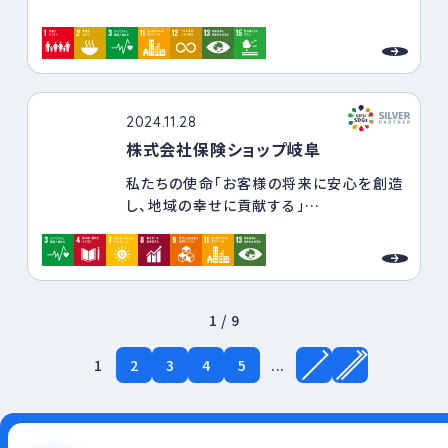
株式会社富信は、周辺地域の特性を生か
し、自然を守り地域に貢献する活動を推進
します。
2024.11.28
株式会社保険ショップ岐阜
私たちの使命「お客様の将来に安心を創造
し、地域の幸せに貢献する」
また、地域の皆さんに寄り添い、支える、そ
れが保険ショップ岐阜が大切にしている使
命のひとつです。
1 / 9
1
2
3
4
5
...