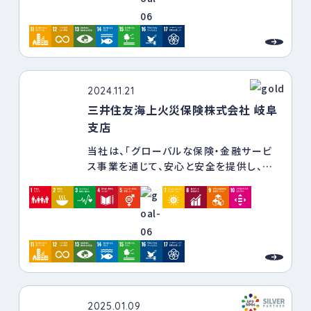
2024.11.21
三井住友海上火災保険株式会社 岐阜
支店
当社は、「グローバルな保険・金融サービ
ス事業を通じて、安心と安全を提供し、活
力ある社会の発展と地球の健やかな未来
を支えます」というミッションを掲げていま
す。
ミッションの実現を阻む社会課題に向き合
い、そこから生じる多様なリスクをいち早く
見つけ、リスクの発現を防ぎ、リスクの影響
を小さくする。
そして、リスクが現実となったときの経済的
負担を小さくするための商品・サービスを
2025.01.09