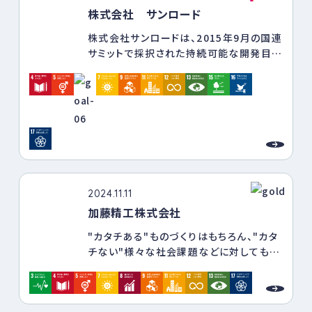
通じて、お客さまが安心して生活や事業活
株式会社 サンロード
動を行うことのできる環境づくりをサポー
株式会社サンロードは、2015年9月の国連
トする。これが私たちの価値創造ストーリ
サミットで採択された持続可能な開発目標
ーです。
『SDGｓ』に賛同し、持続可能な社会の実現
に向け、積極的に取り組んでいきます。
2024.11.11
加藤精工株式会社
"カタチある"ものづくりはもちろん、"カタ
チない"様々な社会課題などに対しても積
極的に取り組み、社会にとって必要とされ
る会社を目指しています。
従業員の健康・安全な職場環境づくりを基