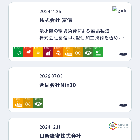
盤に、誰でも安心して働き続ける職場づく
りの整備、環境面への配慮、周辺地域や学
2024.11.25
生との交流などを行っています。
株式会社 富信
最小限の環境負荷による製品製造
株式会社富信は、塑性加工技術を極め、精
密金属部品の製造に伴う金属くずの発生
を極限まで減らすことで環境負荷の低減を
目指します。
また、製品製造に使用するエネルギーの削
減および再生エネルギー化に取り組み、
2026.07.02
CO2削減に努めます。
合同会社Min10
働きやすい雇用環境
株式会社富信で働くすべての人が健康で、
人権が保証され、またダイバーシティを考
慮し、安心して働ける職場づくりを目指し
ます。
2024.12.11
特性を生かした地域貢献
日新蜂蜜株式会社