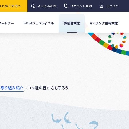
はじめての方へ
よくある質問
アカウント登録
ログイン
パートナー
SDGsフェスティバル
事業者検索
マッチング情報検索
流
事
業
」
者
Ｇ
の
取
り
ワ
組
み
紹
の取り組み紹介
15.陸の豊かさも守ろう
介
事
Ｇ
業
者
の
イ