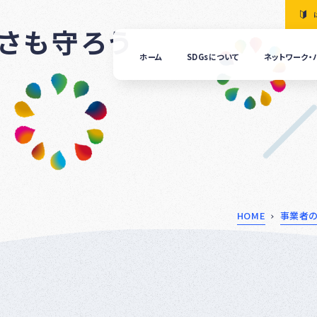
かさも守ろう
ホーム
SDGsについて
ネットワーク・
「清
の国
ぎふ
ＳＤ
ｓ推
進ネ
ット
ーク
につ
HOME
事業者
いて
ぎふ
ＳＤ
ｓ推
進パ
ート