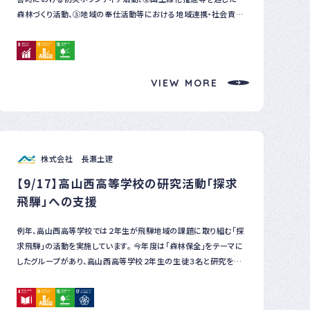
森林づくり活動、③地域の奉仕活動等における地域連携・社会貢献
活動等に進んで携わる企業、団体等に対し、毎年感謝状を贈呈して
います。 この度、飛騨森林管理署にて感謝状の伝達贈呈式が行わ
れ、弊社では①防災協力活動部門の感謝状を署長からいただきま
した。 今後も活動を継続し、地域の森林づくりの推進や地域振興に
VIEW MORE
寄与してまいりたいと思います。
株式会社 長瀬土建
【9/17】高山西高等学校の研究活動「探求
飛騨」への支援
例年、高山西高等学校では２年生が飛騨地域の課題に取り組む「探
求飛騨」の活動を実施しています。 今年度は「森林保全」をテーマに
したグループがあり、高山西高等学校２年生の生徒３名と研究をサ
ポートする慶應義塾大学学生１名が来社されました。 弊社では主
に ①国内の林道の整備状況や壊れない道づくりについて ②欧州
森林業の先進事例の紹介について ③弊社が行う森林サービス産