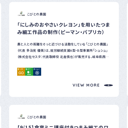
ナー
登録
制度
こびとの農園
につ
「にしみのおやさいクレヨン」を用いたつま
いて
み細工作品の制作（ピーマン・パプリカ）
農と人との距離をそっと近づける活動をしている「こびとの農園」
（代表 多治見 優美）は、就労継続支援A型・B型事業所「シュシュ」
（株式会社セスタ：代表取締役 北倉慎也）が販売する、岐阜県西濃
地方で廃棄予定だった野菜等を原料にした「にしみのおやさいクレ
ヨン」を用いて、新たなつまみ細工作品を制作しました。 にしみのお
やさいクレヨンは、規格外になってしまい食べられるけど廃棄せざ
るをえないものや、ヘタや皮など加工時に捨てられてしまうものを、
VIEW MORE
岐阜県西濃地方の生産者・企業から提供されたものを再利用して
作られた環境に優しいクレヨンです。米油・ライスワックスをベース
に野菜粉末と顔料を使用しており、顔料は食品の着色に使用され
るのと同成分のものなどを採用し、小さなお子さまも安心して遊べ
るような使う人にも優しいクレヨンでもあります。就労継続支援A
こびとの農園
型・B型事業所 「シュシュ」にて、就労支援のお仕事としてパッケー
ジの組立て・梱包・発送などを行っています。 ピーマンとパプリカの
【9/15】食育ミニ講座付きつまみ細工のワ