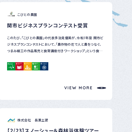
ベ
ン
ト
こびとの農園
・
関市ビジネスプランコンテスト受賞
募
集
案
このたび、「こびとの農園」の代表多治見優美が、令和7年度 関市ビ
内
ジネスプランコンテストにおいて、「農作物の花で人と農をつなぐ、
な
つまみ細工の作品販売と食育講座付きワークショップ」という食育
ど
事業をご評価いただき、「若者」「女性」の枠で受賞の栄誉を賜りまし
た。 農業・伝統文化・地域資源循環を掛け合わせた取り組みとし
て、ぎふSDGs推進シルバーパートナーとしても地域の農業振興お
よびSDGs推進への貢献を目指しております。
VIEW MORE
株式会社 長瀬土建
【2/23】スノーシュー＆森林浴体験ツアー