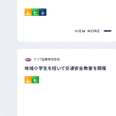
当日は社員の他に久々野まちづくり協議会の役員など２０名が参
加し、国道４１号丸草トンネル（久々野地内）から宮峠までの約２ｋ
ｍの清掃活動を行った。 近年は車からのポイ捨てなどは減少して
おり綺麗な道路状況を利用出来ているが、この取り組みは地域連
携により今後も継続していきたい。
VIEW MORE
ナニワ企業株式会社
地域小学生を招いて交通安全教室を開催