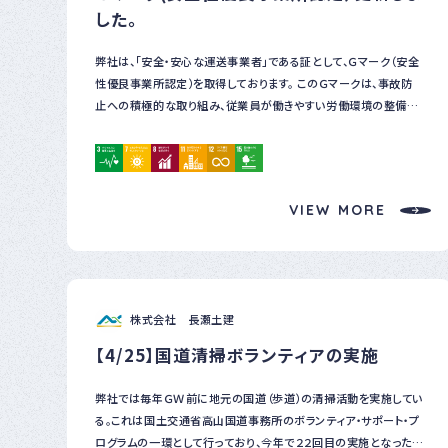
した。
弊社は、「安全・安心な運送事業者」である証として、Ｇマーク（安全
性優良事業所認定）を取得しております。 このＧマークは、事故防
止への積極的な取り組み、従業員が働きやすい労働環境の整備、
法令の遵守体制など、運送業務全体における安全管理が一定の水
準を満たしていることが認められた証です。 また、この認定は、当社
が企業としての社会的責任や、環境・社会・ガバナンス（ESG）への
意識を持って事業を行っていることも評価されています。 Ｇマーク
VIEW MORE
の取得により、荷主様やお取引先様に対して、より一層「信頼できる
会社」であることをアピールできると考えております。 そして、持続
可能な物流の実現に向けて、Ｇマーク取得企業としての責任と役
割を果たしてまいります。 今後も高品質で安全なサービスの提供を
通じて、持続可能な社会の実現に貢献してまいります。
株式会社 長瀬土建
【4/25】国道清掃ボランティアの実施
弊社では毎年ＧＷ前に地元の国道（歩道）の清掃活動を実施してい
る。これは国土交通省高山国道事務所のボランティア・サポート・プ
ログラムの一環として行っており、今年で２２回目の実施となった。