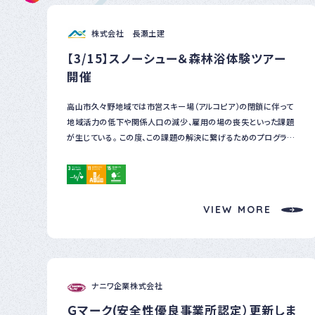
株式会社 長瀬土建
【3/15】スノーシュー＆森林浴体験ツアー
開催
高山市久々野地域では市営スキー場（アルコピア）の閉鎖に伴って
地域活力の低下や関係人口の減少、雇用の場の喪失といった課題
が生じている。 この度、この課題の解決に繋げるためのプログラム
として久々野地域の優れた自然景観や森林空間を活用したアクテ
ィビティ体験「スノーシュー＆森林浴体験ツアー」を企画・開催した。
ツアーには県内外の10代～50代まで7人の参加があり、雪上アク
ティビティを楽しんでいただいた。 今後も地元の自然資源を活用し
VIEW MORE
たアクティビティ体験のプログラム開発を行い、地域振興及び森林
保全に寄与していきたいと考えている。
ナニワ企業株式会社
Ｇマーク(安全性優良事業所認定）更新しま