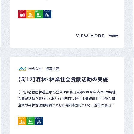
びとの農園×Cafe Licorice (カフェ リコリス)「ハロウィンフレー
びをサポートするプログラムを実施することになったため、森や自
ム」
然に関する絵本１２冊を選定し、保育園にて年長児の皆さんに直接
お渡ししました。 子どもたちには、地域の自然（森林）が身近なもの
であると感じていただくとともに環境を守ることや自然を大切にす
る心を養ってほしいと考えています。 ※絵本の贈呈は５年連続の実
VIEW MORE
施
株式会社 長瀬土建
【5/12】森林・林業社会貢献活動の実施
（一社）名古屋林道土木協会久々野高山支部では毎年森林・林業社
会貢献活動を実施しており（１８回目）、弊社は構成員として他会員
企業や森林管理署職員とともに毎回参加している。 近年は高山市
一之宮町地内の国有林「宮の大イチイ」周辺遊歩道の補修等の作
業を実施しており（１０回目）、今年も木製歩道・階段及び木橋床板
に積もった枯れ葉・苔等の除去等の作業を実施した。 当箇所は飛
騨位山トレイルのコースや地元小学校等の森林環境教育の場とし