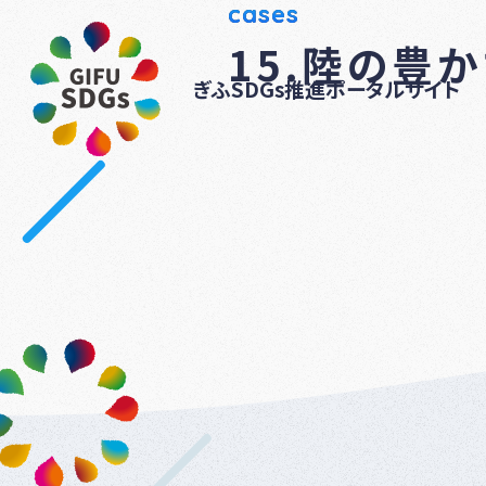
cases
15.陸の豊
ぎふSDGs推進ポータルサイト