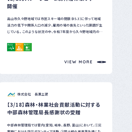
開催
高山市久々野地域では市営スキー場の閉鎖（R5.3）に伴って地域
活力の低下や関係人口の減少、雇用の場の喪失といった課題が生
じている。 このような状況の中、令和７年度から久々野地域内の企
業やまちづくり協議会、支所等が連携して久々野地域の自然資源や
森林空間を活用した体験を「久々野の森時間」と銘打って提供して
いる。 この度、弊社では冬期間除雪されない林道や私有林（許可済
み）をフィールドにしたスノーシュー＆森林浴体験ツアーを企画・開
VIEW MORE
催しました。 ツアーには市内外の男女４名が参加し、非日常空間で
の新たな体験を楽しんでいただきました。 今後も地域との連携を大
切にしながら、地元の資源を活かした体験プログラムづくりに取り
組み、地域の魅力発信や地域活性化及び森林保全に少しでも貢献
していければと考えております。
株式会社 長瀬土建
【3/18】森林・林業社会貢献活動に対する
中部森林管理局長感謝状の受贈
中部森林管理局では管内(愛知､岐阜､長野､富山)において、①災
害時における防災ボランティア活動、②国土緑化推進等を通じた