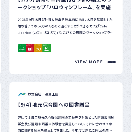
クレヨンで彩色した布で、花と実をモチーフにした耳飾り（ピアス・
ークショップ「ハロウィンフレーム」を実施
イヤリング）に可視化することで、地域資源の循環に関する取組み
を社会に伝えることを目的としています。 私たちの活動を象徴する
2025年9月15日（月・祝）、岐阜県岐阜市にある、木目を基調とした
言葉として「農作物の花をつまむ、小さな食育工芸」を掲げ、食と農
落ち着いてゆっくりのんびりと過ごすことができるカフェ「Cafe
の魅力を伝える工芸活動を今後さらに広げていく所存です。 共に
Licorice (カフェ リコリス)」で、こびとの農園のワークショップを開
取り組んでいただけるパートナーからのお声がけを心よりお待ちし
催しました。 当日は、野菜の花や実について学ぶミニ食育講座から
ております。 詳細は以下のプレスリリースを御覧ください。
スタート。続いて、日本の伝統工芸「つまみ細工」の技法を用いて、秋
https://kobito-no-nouen.jp/press-release-20250917/
らしいカボチャをモチーフにしたハロウィンフレームを制作しまし
た。“食育”と“ものづくり”の両方を体験できる、季節感あふれる内
VIEW MORE
容です。 食育講座では、「ハロウィンの起源って？」「カボチャ≠パン
プキン」「カボチャの花は雌花と雄花があります」など、身近なよう
で意外と知られていないトピックを取り上げると、参加者の皆さん
はうなずきながら熱心に耳を傾け、「へぇ！」と目を輝かせて聞いて
いただき大変嬉しかったです。 つまみ細工のワークショップでは、異
株式会社 長瀬土建
なるサイズのカボチャを制作する過程では、和やかに会話を交わし
【9/4】地元保育園への図書贈呈
ながらも、時折手を止めて真剣に布と向き合う姿が見られました。
和気あいあいとした雰囲気と、ものづくりに集中する静けさが交互
に訪れる時間は、とても印象的でした。 ワークショップの実施報告
弊社では毎年地元久々野保育園の年長児を対象とした建設現場見
はHPにて別途詳細をまとめてありますので、ご参照ください。 こび
学会及び建設車両乗車体験会を実施しており、それに合わせて車
との農園HP：【ワークショップ実施報告】2025年9月15日（月・祝）こ
両に関する絵本を贈呈してきました。 今年度は新たに園児の森遊