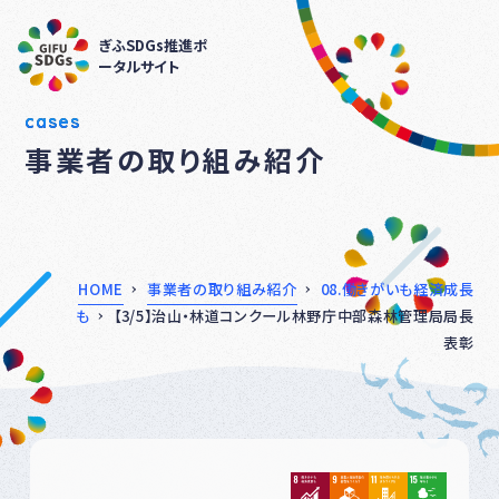
ぎふSDGs推進ポ
ータルサイト
cases
事業者の取り組み紹介
HOME
事業者の取り組み紹介
08.働きがいも経済成長
も
【3/5】治山・林道コンクール林野庁中部森林管理局局長
表彰