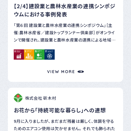
【2/4】建設業と農林水産業の連携シンポジ
ウムにおける事例発表
「第６回 建設業と農林水産業の連携シンポジウム」［主
催:農林水産省／建設トップランナー倶楽部］がオンライ
ンで開催され、建設業と農林水産業の連携による地域産
業の活性化について考える場がもたれた。 弊社ではシン
ポジウムにおける事例発表、ディスカッションへの登壇、
冊子への記事掲載の対応を行い、コロナ禍を経た現在の
飛騨高山の観光入込み状況及び課題に関する話題提供
VIEW MORE
や弊社が近年取り組んでいる森林サービス産業（Ｅバイ
ク＆森林浴体験ツアーなど）についてお話しをさせていた
だきました。 弊社の取組みもまだまだ課題は多い状況で
株式会社 斫木村
すが、オンライン参加された方々の様々な活動の参考に
なれば幸いです。
お花から「持続可能な暮らし」への連想
9月に入りましたが、まだまだ残暑は厳しく、体調を守る
ためのエアコン使用は欠かせません。 それでも飾られた