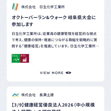
な施工を心掛けてまいります。
株式会社 日生化学工業所
オクトーバーラン&ウォーク 岐阜県大会に
参加します
日生化学工業所は、従業員の健康管理を経営的な視点
で考え、健康の保持・増進につながる取組を戦略的に実
践する「健康経営」を推進しています。 日生化学工業所
は、「健康経営優良法人2025中小規模法人部門（ネクス
トブライト1000）」に認定されています （2025年3月31日
事業者の取り組み紹介に掲載）。 健康経営の推進方針
～心身ともに 健康でいきいきと活躍できる組織を目指
VIEW MORE
し、健康経営を推進します～ 健康経営優良法人としてウ
ォーキングチャレンジに参加することで健康でいきいきと
活躍できる従業員をサポートします。 ※「オクトーバー・
株式会社 長瀬土建
ラン＆ウォーク」は、スマートフォンアプリ（スポーツタウン
WALKER）を使って走行距離または歩数を競う1ヶ月間
【3/9】健康経営優良法人2026（中小規模
のオンラインウォーキングイベントです。