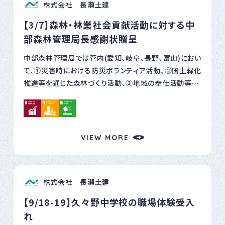
株式会社 長瀬土建
プの社長から新入社員まで参加が見られ、健康的な職場
文化の醸成が進んでいると感じています。 【成績】 参加
【3/7】森林・林業社会貢献活動に対する中
者：16名（昨年9名から増加） 平均歩数：10,758歩/日
部森林管理局長感謝状贈呈
（2025年の9,193歩/日から増加）で、岐阜県内で第10位
（2025年の第13位からアップ）の成績でした。 総歩数18
中部森林管理局では管内(愛知､岐阜､長野､富山)におい
万歩/月を超えたメンバー数：12名（2025年の5名から増
て、①災害時における防災ボランティア活動、②国土緑化
加）でした。 イベントを通して社内でのコミュニケーショ
推進等を通じた森林づくり活動、③地域の奉仕活動等に
ンも増え、健康増進にもつながりました。これからも、日
おける地域連携・社会貢献活動等に進んで携わる企業、
生化学工業所は心と体の健康増進を目指した活動に取
団体等に対し、毎年感謝状を贈呈している。 この度弊社
り組んでまいります。 「さつきラン＆ウォーク2026」は、一
において①防災協力活動部門、③地域連携活動部門の２
般財団法人アールビーズスポーツ財団主催、スポーツ
部門で感謝状をいただきました。 今後も活動を継続し、
VIEW MORE
庁、経済産業省後援のスマホのアプリを活用したオンラ
地域の森林づくりの推進や地域振興に寄与してまいりた
インイベントです。
いと思います。
株式会社 長瀬土建
【9/18-19】久々野中学校の職場体験受入
れ