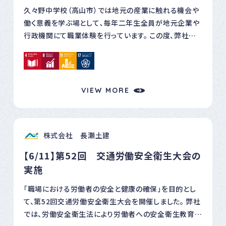
久々野中学校（高山市）では地元の産業に触れる機会や
働く意義を学ぶ場として､毎年二年生全員が地元企業や
行政機関にて職業体験を行っています。 この度、弊社で
は生徒三名を二日間（9/18-19）受入れしました。 初日
は机上での会社紹介や工事の安全管理体制などを説明
した後、地元で請け負っている工事現場の見学を行いま
した。現場では測量体験を行ったり、防災工事で使われて
VIEW MORE
いるモノレールのデモ稼働を見学しました。 二日目は地
元の森林空間を活用する新たな産業「森林サービス産
業」の紹介と弊社が提供しているアクティビティである
株式会社 長瀬土建
E-BIKE＆森林浴を体験していただきました。 また、建設
ＩＣＴ（ドローンと建設機械シミュレーター）を紹介し、実
【6/11】第52回 交通労働安全衛生大会の
際に操作体験をしていただきました。 日頃何気なく利用
実施
しているインフラの重要性や工事の安全管理について認
識してだくとともに、最近の建設業の取り組みを見ていた
「職場における労働者の安全と健康の確保」を目的とし
だき働くことの意義について色々と感じていただけたと
て、第52回交通労働安全衛生大会を開催しました。 弊社
思います。 生徒の皆さんには引き続き地域の魅力や地元
では、労働安全衛生法により労働者への安全衛生教育が
企業のことを学んでいただき、夢と希望のある進路を見