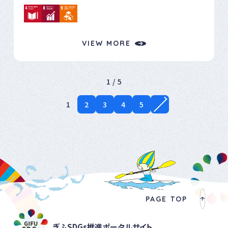
義務化される以前から安全教育に取り組んでおり、本大
つけていただくことを願っています。
会は長年にわたり継続して実施している取り組みの一つ
です。 大会では、主催者挨拶や安全表彰を行ったほか、岐
阜県社会保険協会の健康アドバイザーによる健康づくり
VIEW MORE
に関する講話、高山警察署長による飛騨管内の交通安全
や詐欺等の被害状況のほか、重機による事故防止を目的
とした動画視聴を行い、安全意識と健康意識の向上を図
1 / 5
りました。 また、各工事現場担当者が実施しているリスク
アセスメント（作業現場に潜む危険性・有害性を把握・評
1
2
3
4
5
価し、必要な対策を講じる活動）の取り組みを発表し、現
場ごとの事例や改善策を共有しました。 労働災害の多く
はヒューマンエラーが要因であるといわれています。本
大会では、作業開始前の声掛けや危険予知活動、互いに
注意し合える職場づくりなどについて改めて認識を共有
し、労働災害ゼロに向けた安全意識のさらなる向上を図
りました。 今後も、安全をすべての業務に優先するという
PAGE TOP
基本姿勢のもと、安全で健康に働ける職場環境づくりを
継続し、労働災害・交通事故ゼロを目指して取り組んで
ぎふSDGs推進ポータルサイト