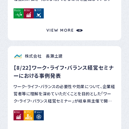
弊社においては、この度「健康経営優良法人２０２５（中
小規模法人部門）」の認定を受け、６年連続での認定登録
となりました。 今後も引き続き従業員とのコミュニケー
ションを大切に従業員の健康保持・増進の取り組みに務
VIEW MORE
めてまいります。
株式会社 長瀬土建
【8/22】ワーク・ライフ・バランス経営セミナ
ーにおける事例発表
ワーク・ライフ・バランスの必要性や効果について、企業経
営者等に理解を深めていただくことを目的とした「ワー
ク・ライフ・バランス経営セミナー」が岐阜県主催で開催
されました。 弊社においては事例発表企業の一つに選ん
でいただき登壇しました。 事例発表では「働きがいと生き
がいを感じる職場づくり」と題して ①昨年度初めて取得