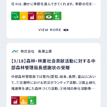
花々は、静かに季節を運んできてくれます。 季節の花を楽
しむことは、自然の恵みを大切にすること。 自然の営み
は、私たちに「必要なものを、必要なだけ」というシンプル
な暮らしの知恵を教えてくれます。 小さな一輪の花から
でも、エネルギーや資源との向き合い方を考え、持続可能
VIEW MORE
な未来につなげていくことができる。 そんな気づきを、そ
っと込めています。
株式会社 長瀬土建
【3/18】森林・林業社会貢献活動に対する中
部森林管理局長感謝状の受贈
中部森林管理局では管内(愛知､岐阜､長野､富山)におい
て、①災害時における防災ボランティア活動、②国土緑化
推進等を通じた森林づくり活動、③地域の奉仕活動等に
おける地域連携・社会貢献活動等に進んで携わる企業、
団体等に対し、毎年感謝状を贈呈しています。 この度、飛
騨森林管理署にて感謝状の伝達贈呈式が行われ、弊社