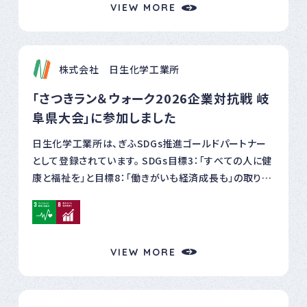
事例があった産後パパ育休に対する社員のバックアップ
VIEW MORE
について ②資格支援制度による社員の職業能力向上に
ついて ③弊社が積極的に取り組んでいる教育支援を目
的としたＳＤＧｓ活動について を発表いたしました。 聴講
株式会社 日生化学工業所
いただいた企業様において、弊社の取り組みが少しでも
参考になれば幸いです。
「さつきラン＆ウォーク2026企業対抗戦 岐
阜県大会」に参加しました
日生化学工業所は、ぎふSDGs推進ゴールドパートナー
として登録されています。 SDGs目標3：「すべての人に健
康と福祉を」と目標8：「働きがいも経済成長も」の取り組
みとして、岐阜県主催の「さつきラン＆ウォーク2026企業
対抗戦 岐阜県大会」に参加しました。 また、日生化学
工業所は、HSEポリシーのもと従業員の心と体の健康の
保持・増進につながる取組を戦略的に実践しています。
VIEW MORE
健康経営優良法人2026の中小規模法人部門 の上位層
に付加される「ネクストブライト1000」に2年連続で認定
されました。 「さつきラン＆ウォーク2026」には、経営トッ