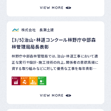
では①防災協力活動部門の感謝状を署長からいただき
VIEW MORE
ました。 今後も活動を継続し、地域の森林づくりの推進
や地域振興に寄与してまいりたいと思います。
株式会社 長瀬土建
【3/5】治山・林道コンクール林野庁中部森
林管理局局長表彰
林野庁中部森林管理局では、治山・林道工事において適
正な実行や設計･施工技術の向上、関係者の意欲高揚に
資する取り組みなどに対して優秀な工事を毎年表彰し
ています。 この度弊社が実施した「麦島(麦島谷)復旧治
山工事」［高山市内］が、濁水流出対策に関する環境配慮
や現地発生巨石を活用した施工などの創意工夫に対し
高い評価をいただき、中部森林管理局長賞を受賞しまし
VIEW MORE
た。 引き続き発注者や地元関係者とのコミュニケーショ
ンを図り、自然環境にも関係者にも配慮した安心・安全