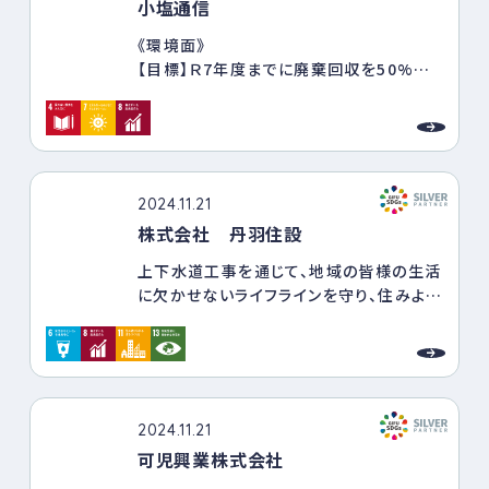
小塩通信
《環境面》
【目標】Ｒ7年度までに廃棄回収を50%増
加を50%増加
《社会面》
【目標】令和7年度 岐阜市敷島町周辺の
公園及び道路の清掃活動の引き続き参加
《経済面》
2024.11.21
【目標】令和7年度 全社員 国家資格・
株式会社 丹羽住設
有給全社員１００％・週休3日制の導入。
上下水道工事を通じて、地域の皆様の生活
に欠かせないライフラインを守り、住みよい
まちづくり・安全な水を利用できる環境の
整備に努めます。
従業員・お客様・地域社会が笑顔で平穏な
生活ができるように貢献します。
2024.11.21
可児興業株式会社