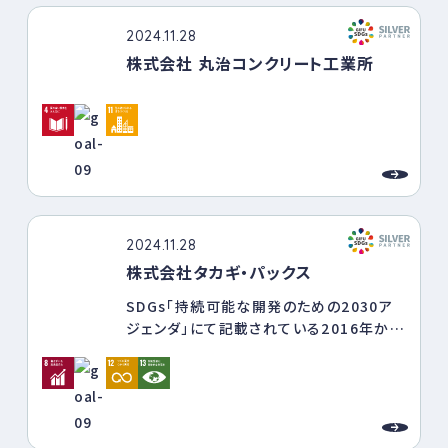
会に関する取り組みを通じて、持続可能な
2024.11.28
社会の実現を目指します。
株式会社 丸治コンクリート工業所
2024.11.28
株式会社タカギ・パックス
SDGs「持続可能な開発のための2030ア
ジェンダ」にて記載されている2016年から
2030年までの17ある国際開発目標の中、
弊社では今の時代を予見するかのように、
物流業界の荷崩れ防止対策品のリユース
を前提に、脱プラ、ゴミ削減を推奨、提案し
て参りました。