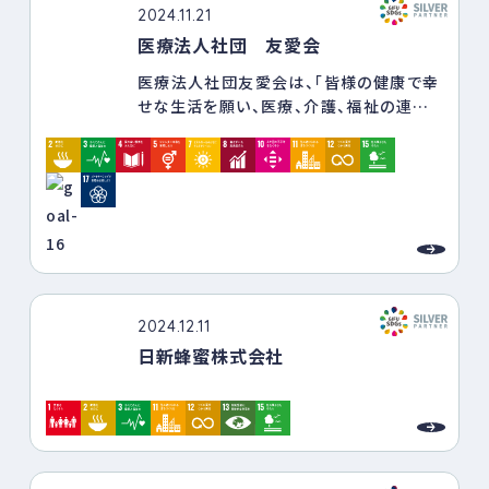
2024.11.21
医療法人社団 友愛会
医療法人社団友愛会は、「皆様の健康で幸
せな生活を願い、医療、介護、福祉の連携
のもと、良質で真心のこもったサービスを
提供し、その社会的責任を果たします」を
理念として掲げております。
友愛会が、地域の方々にとって「産まれて
から最後までずっと寄り添える存在」であ
り続けられるよう、友愛会ではSDGs達成
に向けた取り組みを進めております。
2024.12.11
友愛会のSDGs実現に向けた取り組みにつ
日新蜂蜜株式会社
いては、以下をご覧ください。
https://yuuaikai-
gifu.or.jp/about/community.html