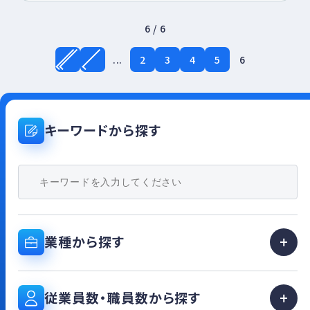
「持続可能な世界」を実現する為に、我々
の出来ることを実直に取り組み続けていき
6 / 6
ます。
...
2
3
4
5
6
キーワードから探す
業種から探す
従業員数・職員数から探す