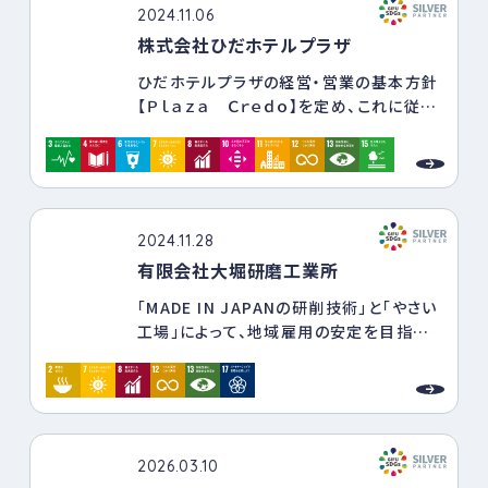
2024.11.06
株式会社ひだホテルプラザ
ひだホテルプラザの経営・営業の基本方針
【Ｐｌａｚａ Ｃｒｅｄｏ】を定め、これに従い
全社員が業務に従事しています。
ＳＤＧｓ達成に向け、個々の目標や重点的
取組及び、数値化された指標を定め、全社
員が協力し取り組みます。
2024.11.28
有限会社大堀研磨工業所
「MADE IN JAPANの研削技術」と「やさい
工場」によって、地域雇用の安定を目指す
新たなビジネスモデル（精密部品研削加工
と農業）を展開し、持続可能な工場の運
営、食料生産システムの構築、安心安全な
食品づくりに取り組んでいます。
2026.03.10