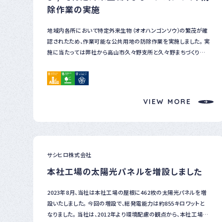
除作業の実施
地域内各所において特定外来生物（オオハンゴンソウ）の繁茂が確
認されたため、作業可能な公共用地の防除作業を実施しました。 実
施に当たっては弊社から高山市久々野支所と久々野まちづくり協
議会にお声掛けし９名で作業を行いました。 今回はゴミ袋約２０袋
（正味６０ｋｇ）の掘り取り、焼却処分を行いました。 豊かな自然環境
を次世代に引き継ぐため、今後も継続した作業の計画・実施を行い
たいです。
VIEW MORE
サシヒロ株式会社
本社工場の太陽光パネルを増設しました
2023年8月、当社は本社工場の屋根に462枚の太陽光パネルを増
設いたしました。 今回の増設で、総発電能力は約855キロワットと
なりました。 当社は、2012年より環境配慮の観点から、本社工場に