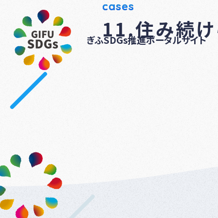
cases
11.住み続
ぎふSDGs推進ポータルサイト