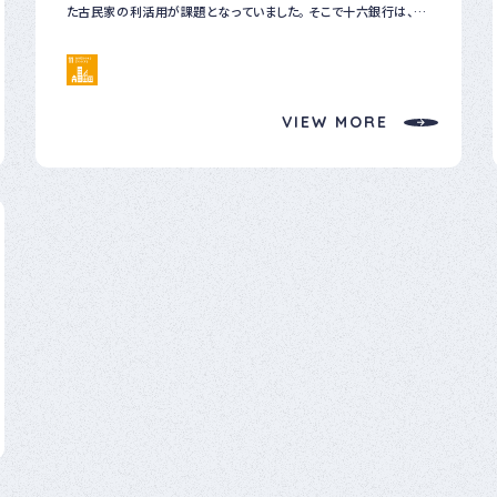
includes/media.php */
た古民家の利活用が課題となっていました。 そこで十六銀行は、美
濃市と連携し古民家を改修した宿泊施設などハード面の整備や観
光に関わるソフト面の充実に取り組みました。ハード面では、地元
の魅力が堪能できるよう、古民家を宿泊施設に改修するための地
域事業者の資金繰りをファンドなど多様な手法を活用して支援し
VIEW MORE
ました。ソフト面では、大手旅行会社を紹介し、地域観光資源を活か
した誘客を行いました。また、グループ会社のネットワークを活用し
て、保育園留学という独自サービスを提供する事業者を紹介し、美
濃市の自然と文化を体験できる機会を創出しました。 これらの取
組みは、内閣府の地方創生SDGs官民連携取組事例の最も優れた
取組みとして、「内閣府地方創生推進事務局長賞」を受賞しました。