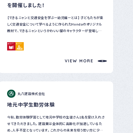
を開催しました！
【できるニャンと交通安全を学ぶー幼児編ーとは】 子どもたちが楽
しく交通安全について学べるように作られたHondaのオリジナル
教材で、できるニャンというかわいい猫のキャラクターが登場し身
近な交通ルールを動画を通してわかりやすく学べる特徴があります
^^ 私たちホンダカーズ岐阜のスタッフが岐阜県内の保育園・幼稚
園・こども園にお邪魔し、スクリーンやプロジェクターを使用して子
供たちに交通安全を指導させていただきます。 教室の実施時間も
VIEW MORE
約30分ですので、子供たちの集中力が持続するようになっていま
す。 そして、動画の最中にクイズが出題されるなど子どもたちが夢
中になって学べる工夫が満載です！ 詳しくはこちら できるニャンと
交通安全を学ぶ‐幼児編【Hondaの交通安全】 【実際の教室の
様子をご紹介】 9月は『秋の全国交通安全運動』の期間ということ
丸八建設株式会社
もあり県内7つの園で【できるニャン】を開催させていただきました。
その様子を簡単にご紹介させていただきます(^^)v ※SNS掲載の
地元中学生勤労体験
都合上、6つの園のみご紹介いたします。 むつみこども園 まずは大
垣市にある【社会福祉法人 安養福祉会 幼保連携型 認定こども
今秋、勤労体験学習として地元中学校の生徒さん1名を受け入れさ
園 むつみこども園】での実際の教室の様子を紹介させていただき
せてきただきました。 建設業は全体的に高齢化が加速しているた
ます。 こちらの園では年少児～年長児の158名の皆様に参加して
め、人手不足となっています。 これからの未来を坦う若い方に少し