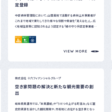
gallery_shortcode() in wp-includes/media.php */ ワーク
定登録
ショップでは、ペットボトルを活用した「エコランタン作り」や、身近な
ものを使った「防災ライフハック体験」を実施。特に、部屋を暗くして
中部森林管理局において、山間奥地で活動する森林土木事業者が
子どもたちが作ったランタンを一斉点灯した瞬間には歓声が上が
これまで地域で果たしてきた様々な役割や貢献を「見える化」し、広
り、自分の手で作ったランタンの灯りを楽しむ姿や、色とりどりのラ
く地域住民等に認知されるよう認定する「緑の守り手認定事業者制
ンタンを写真に収める姿が見られました。 そしてランタンの灯りの
度」を令和８年度から開始しました。 この度、弊社がこの制度の認
中、なごみちゃんとひかるちゃんが登場すると子どもたちは大喜び
定グレード「ゴールド」に認定され、認定証を受領いたしました。 ［認
で、楽しいふれあいのひと時を過ごしました。 #gallery-2 {
定期間：令和８年４月１日～令和１０年３月３１日］ 今後も治山・林
margin: auto; } #gallery-2 .gallery-item { float: left;
道施設の整備や維持管理の請負者であるだけではなく、ボランティ
VIEW MORE
margin-top: 10px; text-align: center; width: 33%; }
アや環境配慮、災害対応などの活動を通じ、地域を支える重要なパ
#gallery-2 img { border: 2px solid #cfcfcf; } #gallery-2
ートナーとして取り組んでまいります。
.gallery-caption { margin-left: 0; } /* see
gallery_shortcode() in wp-includes/media.php */ 参加者
からは「楽しく学びながら防災について考える良い機会になった」
株式会社 十六フィナンシャルグループ
「家族で災害への備えを話し合うきっかけができた」といった感想が
寄せられ、充実したイベントとなりました。 #gallery-3 { margin:
空き家問題の解決と新たな観光需要の創
auto; } #gallery-3 .gallery-item { float: left; margin-top:
出
10px; text-align: center; width: 100%; } #gallery-3 img
{ border: 2px solid #cfcfcf; } #gallery-3 .gallery-caption
岐阜県美濃市では、「本美濃紙」や「うだつの上がる町並み」など歴
{ margin-left: 0; } /* see gallery_shortcode() in wp-
史的資源を活かした観光開発や、市街地に点在する空き家となっ