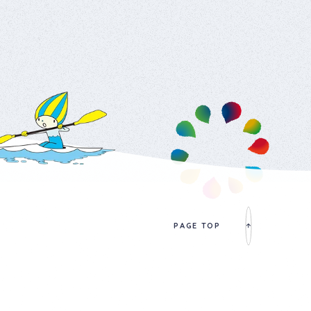
特に体操では元気いっぱいの声と動きに、私たちスタッフも自然と
笑顔になり、園全体がとても明るい雰囲気に包まれました🤭 笠松
保育園 次に、笠松町にある【笠松保育園】での教室の様子をご紹介
させていただきます。 こちらの園では年少児～年長児の63名の皆
様に参加していただきました。 4月に「できるニャンと交通安全を学
ぶー幼児編ー」を開催し、今回は秋の交通安全運動期間に「あやと
りぃひよこ」開催のご依頼をいただき実施させていただきました。
「できるニャン」と「あやとりぃ」2つのカリキュラムを取り入れたこと
により 同じ園で2回交通安全教室を実施することができ、子どもた
ちが学べる機会を継続的に提供できるようになりました。 今回もみ
んな元気いっぱいに手を挙げて積極的に参加してくれて嬉しかった
です😄 綾里こども園 次に、大垣市にある【大垣市立 綾里こども
園】での教室の様子をご紹介させていただきます。 こちらの園では
年少児～年長児の45名の皆様に参加していただきました。 当社従
PAGE TOP
業員のお子様が通っており、笑顔が溢れる和やかな雰囲気の教室
となりました😄 子どもたちはアニメーション映像は静かに姿勢よく
見てくれて、その後のクイズでは合図に合わせて元気よく手を挙げ
たり、楽しみながら真剣に取り組んでくれていました😌 子どもたち
だけではなく先生方も、できるニャン体操は積極的にご参加くださ
り園全体が一体となって安全意識を高める時間となりました💫 か