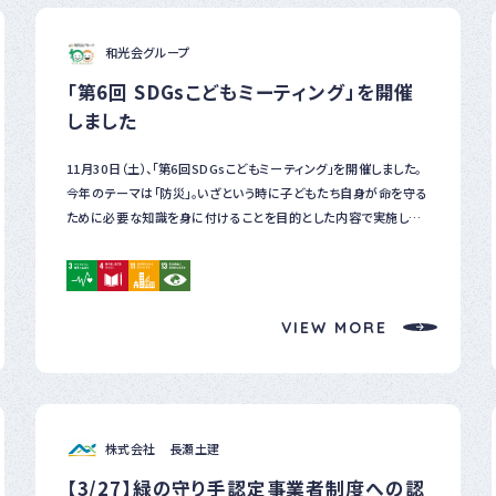
ナー
登録
和光会グループ
制度
につ
「第6回 SDGsこどもミーティング」を開催
いて
しました
11月30日（土）、「第6回SDGsこどもミーティング」を開催しました。
今年のテーマは「防災」。いざという時に子どもたち自身が命を守る
ために必要な知識を身に付けることを目的とした内容で実施しま
した。 防災士によるミニセミナーでは「防災って何をすればいい
の？」をテーマに、地震や災害時の基本的な行動や備えについてク
イズ形式で学びました。子どもたちは楽しそうに答えを選び、積極的
に参加している様子でした。 また、能登半島地震の被災地支援に参
VIEW MORE
加した和光会職員が、避難所での生活や被災地の現状について体
験談を語りました。現地のリアルな様子に、子どもたちだけでなく保
護者の方々も真剣な表情で耳を傾けていました。 #gallery-1 {
margin: auto; } #gallery-1 .gallery-item { float: left;
margin-top: 10px; text-align: center; width: 50%; }
株式会社 長瀬土建
#gallery-1 img { border: 2px solid #cfcfcf; } #gallery-1
【3/27】緑の守り手認定事業者制度への認
.gallery-caption { margin-left: 0; } /* see