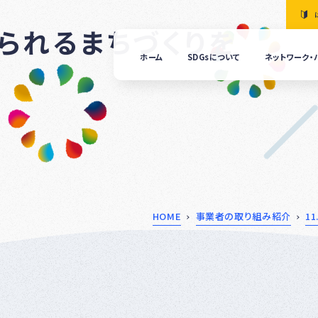
けられるまちづくりを
ホーム
SDGsについて
ネットワーク・
「清
の国
ぎふ
ＳＤ
ｓ推
進ネ
ット
ーク
につ
HOME
事業者の取り組み紹介
1
いて
ぎふ
ＳＤ
ｓ推
進パ
ート