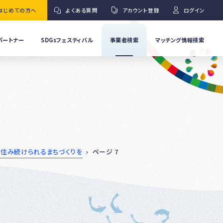
はじめての方へ
よくある質問
アカウント登録
ログイン
パートナー
SDGsフェスティバル
事業者検索
マッチング情報検索
流
事
業
」
者
Ｇ
の
取
り
ワ
組
み
紹
1.住み続けられるまちづくりを
ページ 7
介
事
Ｇ
業
者
の
イ