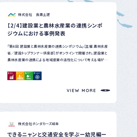
ベ
ン
株式会社 長瀬土建
ト
・
【2/4】建設業と農林水産業の連携シンポ
募
集
ジウムにおける事例発表
案
内
「第６回 建設業と農林水産業の連携シンポジウム」［主催:農林水産
な
省／建設トップランナー倶楽部］がオンラインで開催され、建設業と
ど
農林水産業の連携による地域産業の活性化について考える場がも
たれた。 弊社ではシンポジウムにおける事例発表、ディスカッショ
ンへの登壇、冊子への記事掲載の対応を行い、コロナ禍を経た現在
の飛騨高山の観光入込み状況及び課題に関する話題提供や弊社
が近年取り組んでいる森林サービス産業（Ｅバイク＆森林浴体験ツ
VIEW MORE
アーなど）についてお話しをさせていただきました。 弊社の取組み
もまだまだ課題は多い状況ですが、オンライン参加された方々の
様々な活動の参考になれば幸いです。
株式会社ホンダカーズ岐阜
できるニャンと交通安全を学ぶー幼児編ー