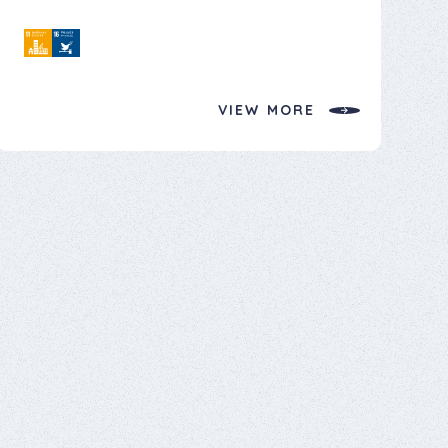
いただきました。 150人以上の子どもたちが参加したこちらの園は
でも建設業に興味をもってくれる方が、 一人でも増えてもらえるよ
とても活気に溢れており、 子どもたちが真剣に手を挙げたり、積極
う微力ながら協力させていただきました。 中学校での勤労体験学
的に参加する姿を見て 大人数だからこそ伝わる一体感があり、交
習のねらいとしては 【働く人の思いを知り、自己のありかたや生き
通安全の大切さをしっかり届けられたと感じています😊 昨年に引
方を見つめ、将来に対する進路意識を高める。】 【社会性を高める
き続き開催させていただき、ありがとうございました！ うれしの東保
とともに、望ましい勤労観や職業を身に付ける。】 【郡上で働く人た
VIEW MORE
育園 次に、岐南町にある【社会福祉法人 登豊会 うれしの東保育
ちの思いや願いを知り、郡上についての理解を深める。】 建設業を
園】での教室の様子をご紹介させていただきます。 こちらの園では、
身近に感じてもらうように、実際に現場での作業、事務仕事、建設
年中児～年長児の117名の皆様に参加していただきました。 本社
業の仕事内容を体験してもらいました。 （現場見学、ドローン操作、
の近隣にあり、当社従業員のお子様にも通う園であり、2019年・
道路補修、書類作成） この体験を通して建設業の興味と理解が高
2023年・2024年・2025年と継続して開催のご縁をいただいている
まり将来の選択肢の一つになればと思います。
大変お世話になっている園です🤗 今回も元気いっぱいの子供たち
と楽しく交通安全を学びました。 プログラムが始まると、子どもたち
は「できるニャン」の登場に目をキラキラ😺 「道路を渡るときはどう
するのかな？」と問いかけられると、元気いっぱいに「手をあげる！」
「右見て、左見て！」と答える姿に、日頃の保育での積み重ねも感じ
ました。 手作りのメダルのプレゼントをいただきました！^^ かぐや早
田こども園 次に、岐阜市にある【認定こども園 かぐや早田こども
園】での教室の様子をご紹介させていただきます。 こちらの園では
年少児～年長児の37名の皆様に参加していただきました。 今年3
月に竣工されたばかりの新しい校舎で交通安全を学び、みんなで
体操を踊ったりと、笑顔あふれる時間を過ごすことができました😆