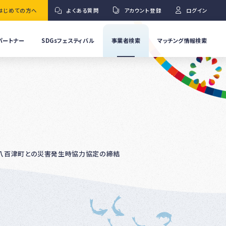
はじめての方へ
よくある質問
アカウント登録
ログイン
パートナー
SDGsフェスティバル
事業者検索
マッチング情報検索
流
事
業
」
者
Ｇ
の
取
り
ワ
組
み
紹
八百津町との災害発生時協力協定の締結
介
事
Ｇ
業
者
の
イ