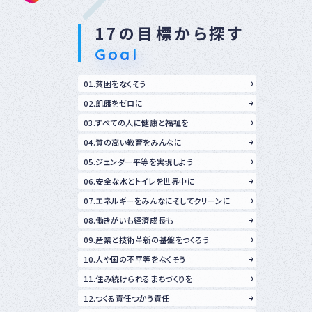
17の目標から探す
Goal
01.貧困をなくそう
02.飢餓をゼロに
03.すべての人に健康と福祉を
04.質の高い教育をみんなに
05.ジェンダー平等を実現しよう
06.安全な水とトイレを世界中に
07.エネルギーをみんなにそしてクリーンに
08.働きがいも経済成長も
09.産業と技術革新の基盤をつくろう
10.人や国の不平等をなくそう
11.住み続けられるまちづくりを
12.つくる責任つかう責任