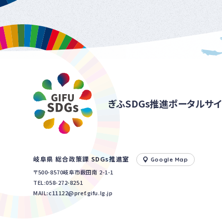
ぎふSDGs推進ポータルサイ
岐阜県 総合政策課 SDGs推進室
Google Map
〒500-8570岐阜市薮田南 2-1-1
TEL:
058-272-8251
MAIL:c11122@pref.gifu.lg.jp