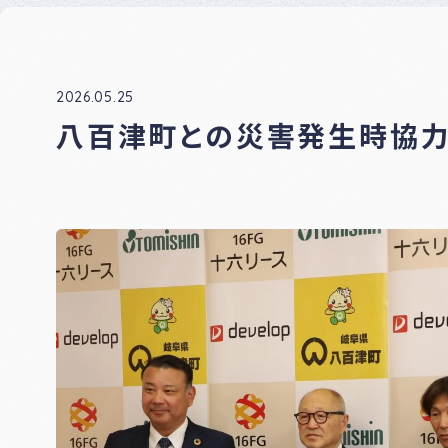
ナー
登録
制度
につ
いて
2026.05.25
八百津町との災害発生時協