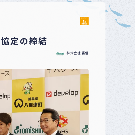
ベ
ン
ト
・
募
集
力協定の締結
案
内
な
株式会社 富信
ど