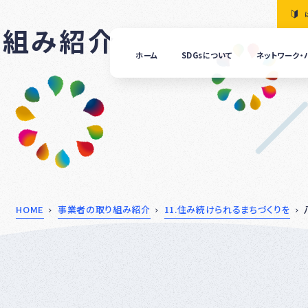
り組み紹介
ホーム
SDGsについて
ネットワーク・
「清
の国
ぎふ
ＳＤ
ｓ推
進ネ
ット
ーク
につ
HOME
事業者の取り組み紹介
11.住み続けられるまちづくりを
いて
ぎふ
ＳＤ
ｓ推
進パ
ート