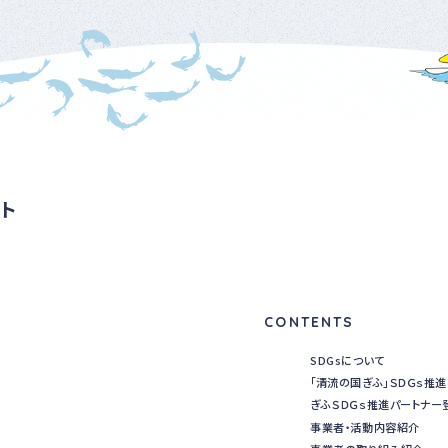
ト
CONTENTS
SDGsについて
「清流の国ぎふ」ＳＤＧｓ推
ぎふＳＤＧｓ推進パートナー
事業者・活動内容紹介