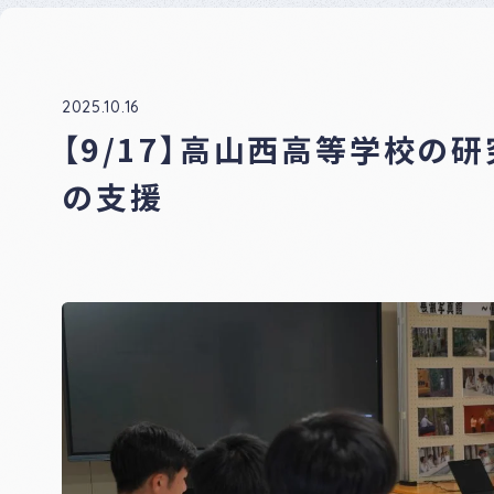
ナー
登録
制度
につ
いて
2025.10.16
【9/17】高山西高等学校の
の支援