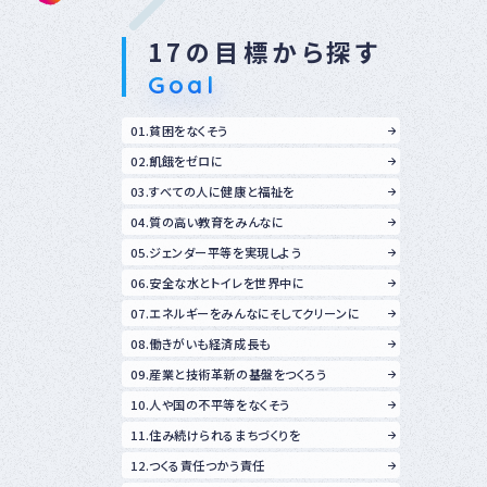
17の目標から探す
Goal
01.貧困をなくそう
02.飢餓をゼロに
03.すべての人に健康と福祉を
04.質の高い教育をみんなに
05.ジェンダー平等を実現しよう
06.安全な水とトイレを世界中に
07.エネルギーをみんなにそしてクリーンに
08.働きがいも経済成長も
09.産業と技術革新の基盤をつくろう
10.人や国の不平等をなくそう
11.住み続けられるまちづくりを
12.つくる責任つかう責任