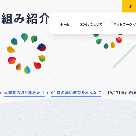
り組み紹介
ホーム
SDGsについて
ネットワーク・
「清
の国
ぎふ
ＳＤ
ｓ推
進ネ
ット
ーク
につ
事業者の取り組み紹介
04.質の高い教育をみんなに
【9/17】高
いて
ぎふ
ＳＤ
ｓ推
進パ
ート