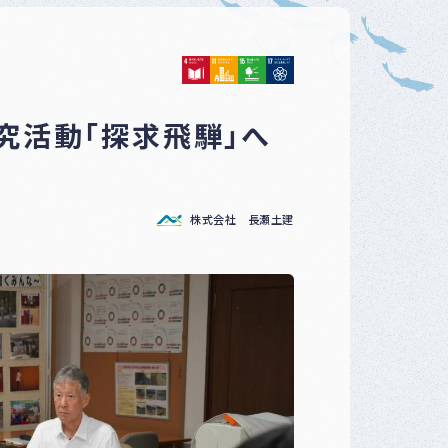
ベ
ン
ト
・
募
集
研究活動「探求飛騨」へ
案
内
な
ど
株式会社 長瀬土建