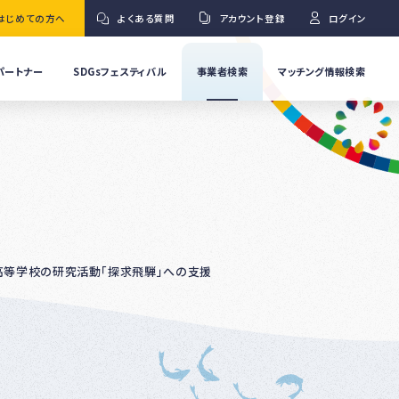
はじめての方へ
よくある質問
アカウント登録
ログイン
パートナー
SDGsフェスティバル
事業者検索
マッチング情報検索
流
事
業
」
者
Ｇ
の
取
り
ワ
組
み
紹
山西高等学校の研究活動「探求飛騨」への支援
介
事
Ｇ
業
者
の
イ