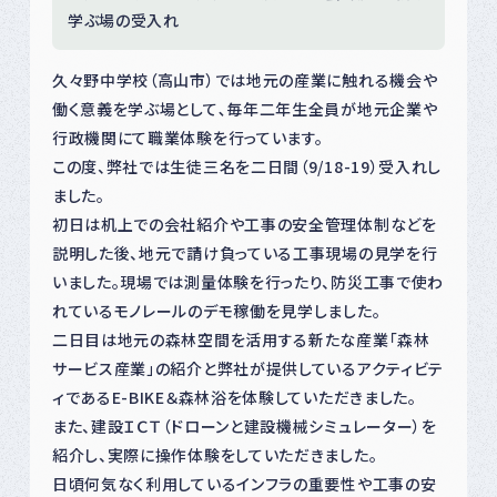
学ぶ場の受入れ
久々野中学校（高山市）では地元の産業に触れる機会や
働く意義を学ぶ場として､毎年二年生全員が地元企業や
行政機関にて職業体験を行っています。
この度、弊社では生徒三名を二日間（9/18-19）受入れし
ました。
初日は机上での会社紹介や工事の安全管理体制などを
説明した後、地元で請け負っている工事現場の見学を行
いました。現場では測量体験を行ったり、防災工事で使わ
れているモノレールのデモ稼働を見学しました。
二日目は地元の森林空間を活用する新たな産業「森林
サービス産業」の紹介と弊社が提供しているアクティビテ
ィであるE-BIKE＆森林浴を体験していただきました。
また、建設ＩＣＴ（ドローンと建設機械シミュレーター）を
紹介し、実際に操作体験をしていただきました。
日頃何気なく利用しているインフラの重要性や工事の安