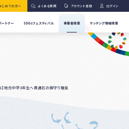
はじめての方へ
よくある質問
アカウント登録
ログイン
パートナー
SDGsフェスティバル
事業者検索
マッチング情報検索
流
事
業
」
者
Ｇ
の
取
り
ワ
組
み
紹
3、6/1】地元中学3年生へ貫通石の御守り贈呈
介
事
Ｇ
業
者
の
イ