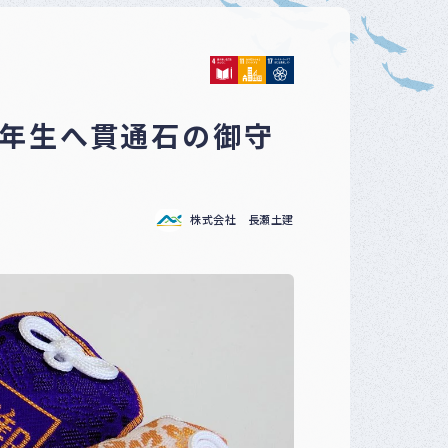
ベ
ン
ト
・
募
集
中学3年生へ貫通石の御守
案
内
な
ど
株式会社 長瀬土建