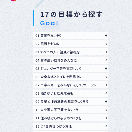
17の目標から探す
Goal
01.貧困をなくそう
02.飢餓をゼロに
03.すべての人に健康と福祉を
04.質の高い教育をみんなに
05.ジェンダー平等を実現しよう
06.安全な水とトイレを世界中に
07.エネルギーをみんなにそしてクリーンに
08.働きがいも経済成長も
09.産業と技術革新の基盤をつくろう
10.人や国の不平等をなくそう
11.住み続けられるまちづくりを
12.つくる責任つかう責任