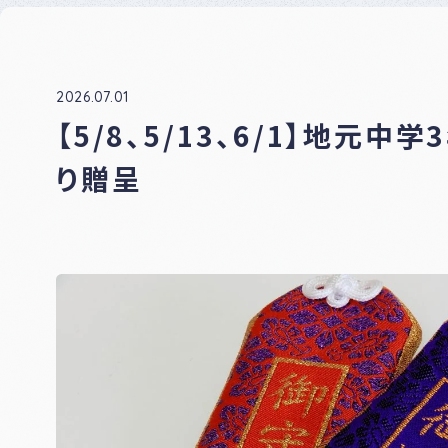
ナー
登録
制度
につ
いて
2026.07.01
【5/8、5/13、6/1】地元
り贈呈