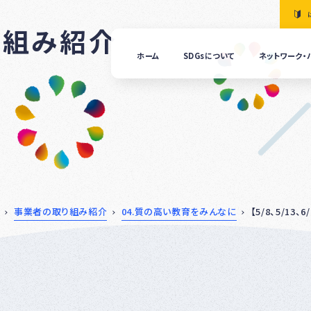
り組み紹介
ホーム
SDGsについて
ネットワーク・
「清
の国
ぎふ
ＳＤ
ｓ推
進ネ
ット
ーク
につ
事業者の取り組み紹介
04.質の高い教育をみんなに
【5/8、5/1
いて
ぎふ
ＳＤ
ｓ推
進パ
ート