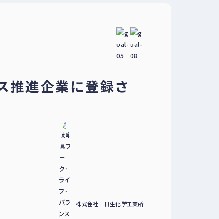
ベ
ン
ト
・
募
集
案
内
な
ンス推進企業に登録さ
ど
株式会社 日生化学工業所