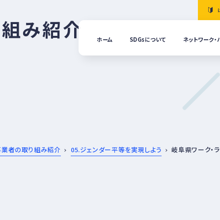
り組み紹介
ホーム
SDGsについて
ネットワーク・
「清
の国
ぎふ
ＳＤ
ｓ推
進ネ
ット
ーク
につ
事業者の取り組み紹介
05.ジェンダー平等を実現しよう
岐阜県ワーク・
いて
ぎふ
ＳＤ
ｓ推
進パ
ート