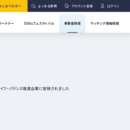
はじめての方へ
よくある質問
アカウント登録
ログイン
パートナー
SDGsフェスティバル
事業者検索
マッチング情報検索
流
事
業
」
者
Ｇ
の
取
り
ワ
組
み
紹
ライフ・バランス推進企業に登録されました
介
事
Ｇ
業
者
の
イ