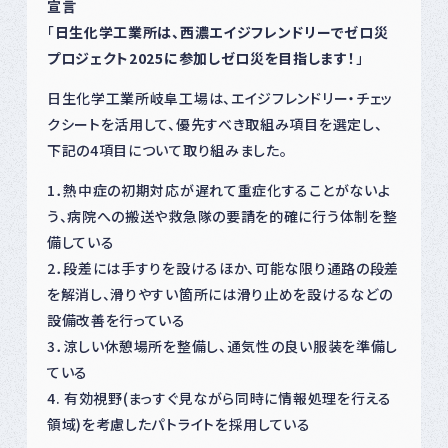
宣言
「
日生化学工業所は、西濃エイジフレンドリーでゼロ災
プロジェクト2025に参加しゼロ災を目指します！
」
日生化学工業所岐阜工場は、エイジフレンドリー・チェッ
クシートを活用して、優先すべき取組み項目を選定し、
下記の4項目について取り組みました。
1．熱中症の初期対応が遅れて重症化することがないよ
う、病院への搬送や救急隊の要請を的確に行う体制を整
備している
2．段差には手すりを設けるほか、可能な限り通路の段差
を解消し、滑りやすい箇所には滑り止めを設けるなどの
設備改善を行っている
3．涼しい休憩場所を整備し、通気性の良い服装を準備し
ている
4. 有効視野(まっすぐ見ながら同時に情報処理を行える
領域)を考慮したパトライトを採用している