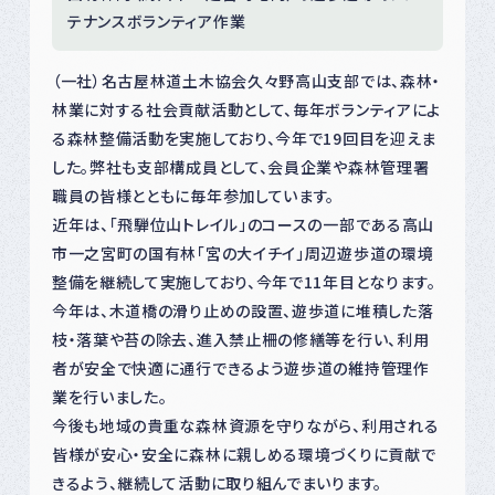
テナンスボランティア作業
（一社）名古屋林道土木協会久々野高山支部では、森林・
林業に対する社会貢献活動として、毎年ボランティアによ
る森林整備活動を実施しており、今年で19回目を迎えま
した。弊社も支部構成員として、会員企業や森林管理署
職員の皆様とともに毎年参加しています。
近年は、「飛騨位山トレイル」のコースの一部である高山
市一之宮町の国有林「宮の大イチイ」周辺遊歩道の環境
整備を継続して実施しており、今年で11年目となります。
今年は、木道橋の滑り止めの設置、遊歩道に堆積した落
枝・落葉や苔の除去、進入禁止柵の修繕等を行い、利用
者が安全で快適に通行できるよう遊歩道の維持管理作
業を行いました。
今後も地域の貴重な森林資源を守りながら、利用される
皆様が安心・安全に森林に親しめる環境づくりに貢献で
きるよう、継続して活動に取り組んでまいります。