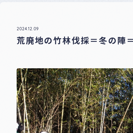
ナー
登録
制度
につ
いて
2024.12.09
荒廃地の竹林伐採＝冬の陣