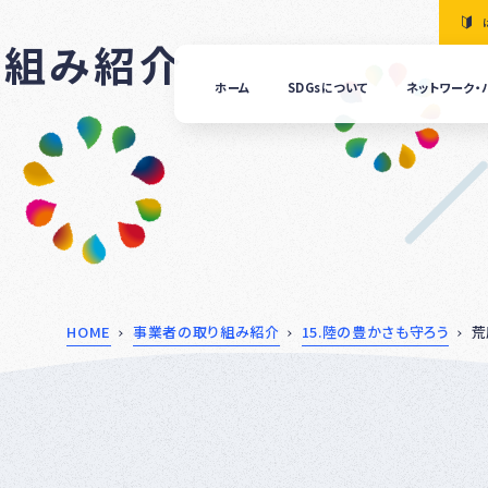
り組み紹介
ホーム
SDGsについて
ネットワーク・
「清
の国
ぎふ
ＳＤ
ｓ推
進ネ
ット
ーク
につ
HOME
事業者の取り組み紹介
15.陸の豊かさも守ろう
荒
いて
ぎふ
ＳＤ
ｓ推
進パ
ート