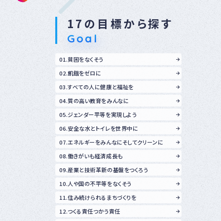
17の目標から探す
Goal
01.貧困をなくそう
02.飢餓をゼロに
03.すべての人に健康と福祉を
04.質の高い教育をみんなに
05.ジェンダー平等を実現しよう
06.安全な水とトイレを世界中に
07.エネルギーをみんなにそしてクリーンに
08.働きがいも経済成長も
09.産業と技術革新の基盤をつくろう
10.人や国の不平等をなくそう
11.住み続けられるまちづくりを
12.つくる責任つかう責任