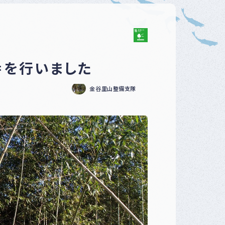
ベ
ン
ト
・
募
集
＝を行いました
案
内
な
金谷里山整備支隊
ど