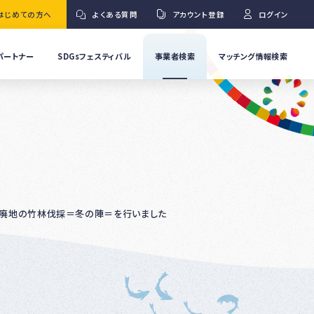
はじめての方へ
よくある質問
アカウント登録
ログイン
パートナー
SDGsフェスティバル
事業者検索
マッチング情報検索
流
事
業
」
者
Ｇ
の
取
り
ワ
組
み
紹
廃地の竹林伐採＝冬の陣＝を行いました
介
事
Ｇ
業
者
の
イ